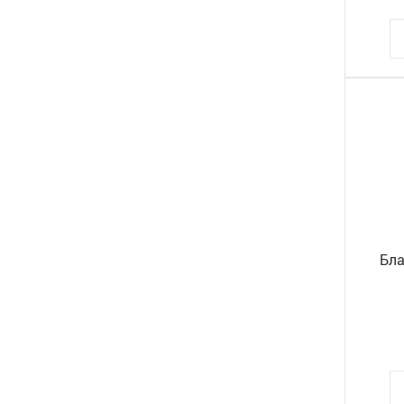
ФОТОАЛЬБОМЫ, ФОТОРАМКИ
ХОЗЯЙСТВЕННЫЕ ТОВАРЫ
ЧЕРНИЛА
ЧЕРТЕЖНЫЕ ПРИНАДЛЕЖНОСТИ
ШАРИКИ
ШТЕМПЕЛЬНЫЕ ПРИНАДЛЕЖНОСТИ
Бла