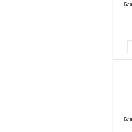
Бла
ПЕНАЛЫ
ПЕРФОФАЙЛЫ
ПЛАСТИЛИН
ПРИНАДЛЕЖНОСТИ ДЛЯ ХРАНЕНИЯ ДОКУМЕНТОВ
ПРОДУКТЫ
ПРОЧИЕ ТОВАРЫ
РАЗДЕЛИТЕЛИ
РАСКРАСКИ, АППЛИКАЦИИ
РУЧКИ
РЮКЗАКИ
СВЕЧИ
Бла
СКОТЧ