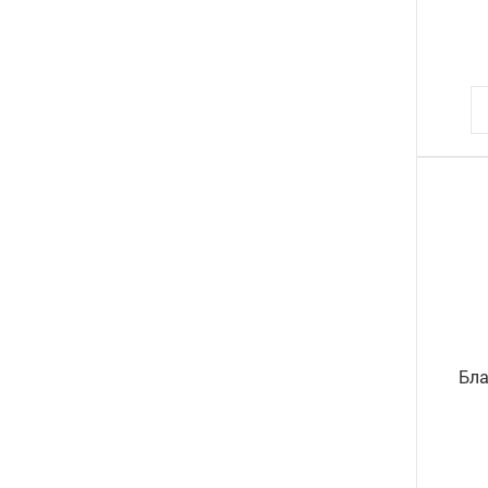
СКРЕПКИ, КНОПКИ, ЗАЖИМЫ
СТЕПЛЕРЫ, СКОБЫ, АНТИСТЕПЛЕРЫ
СТЕРЖНИ
СУВЕНИРЫ
СУМКИ
ТЕЛЕФОННЫЕ КНИГИ
ТЕТРАДИ
ТОЧИЛКИ
ТРАФАРЕТЫ
Бла
ТУШЬ
УЧЕБНЫЕ МАТЕРИАЛЫ
ФЛОМАСТЕРЫ