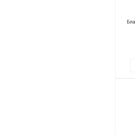
МЕЛКИ
МЕЛКИЕ КАНЦЕЛЯРСКИЕ ПРИНАДЛЕЖНОСТИ
Бла
НАБОРЫ ДЕТСКИЕ
НАБОРЫ ОФИСНЫЕ
НАКЛЕЙКИ
НОВОГОДНИЕ ТОВАРЫ
НОЖИ
НОЖНИЦЫ
ОБЛОЖКИ
ОТКРЫТКИ
ПАКЕТЫ
ПАПКИ