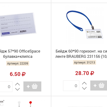
йдж 57*90 OfficeSpace
Бейдж 60*90 горизонт. на с
булавка+клипса
ленте BRAUBERG 231156 (10
DPL_1196_178797 (50)
Артикул: 31213
Артикул: 22209
28.70
6.50