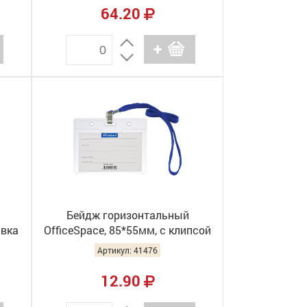
64.20
Бейдж горизонтальный
авка
OfficeSpace, 85*55мм, с клипсой
ка,
на синем шнурке 284655 (10)
Артикул: 41476
12.90