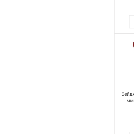
Бейд
мм)
клип