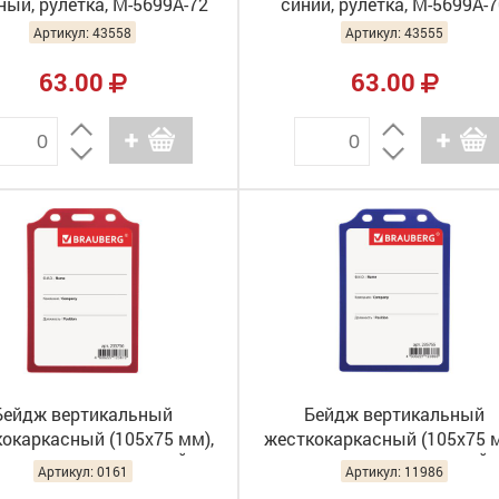
ный, рулетка, М-5699А-72
синий, рулетка, М-5699А-
Артикул: 43558
Артикул: 43555
63.00
63.00
Бейдж вертикальный
Бейдж вертикальный
окаркасный (105х75 мм),
жесткокаркасный (105х75 м
з держателя, КРАСНЫЙ,
без держателя, СИНИЙ,
Артикул: 0161
Артикул: 11986
BRAUBERG, 235756
BRAUBERG, 235755