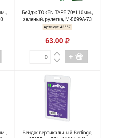
м.,
Бейдж TOKEN TAPE 70*110мм.,
80
зеленый, рулетка, М-5699А-73
Артикул: 43557
63.00
м.,
Бейдж вертикальный Berlingo,