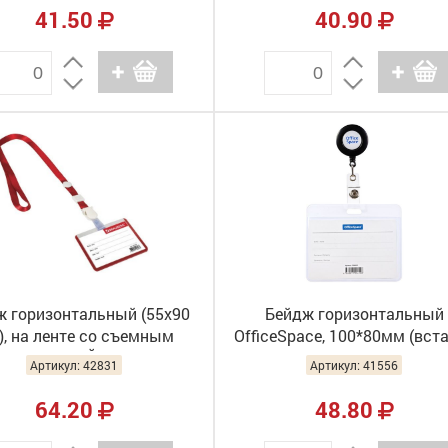
41.50
40.90
ж горизонтальный (55х90
Бейдж горизонтальный
, на ленте со съемным
OfficeSpace, 100*80мм (вст
ом, КРАСНЫЙ, BRAUBERG,
90*60мм), держатель-рулет
Артикул: 42831
Артикул: 41556
235762
черный 284660 (10)
64.20
48.80