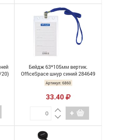
иней
Бейдж 63*105мм вертик.
/20)
OfficeSpace шнур синий 284649
(100)
Артикул: 6860
33.40