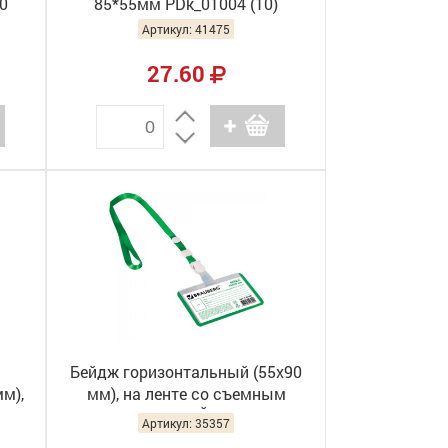
70
85*55мм PDk_01004 (10)
Артикул: 41475
27.60
Бейдж горизонтальный (55х90
м),
мм), на ленте со съемным
клипом, ЗЕЛЕНЫЙ, BRAUBERG,
Артикул: 35357
235763