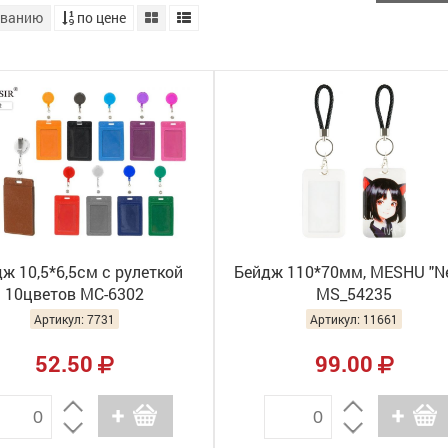
званию
по цене
ж 10,5*6,5см с рулеткой
Бейдж 110*70мм, MESHU "N
10цветов МС-6302
MS_54235
Артикул: 7731
Артикул: 11661
52.50
99.00