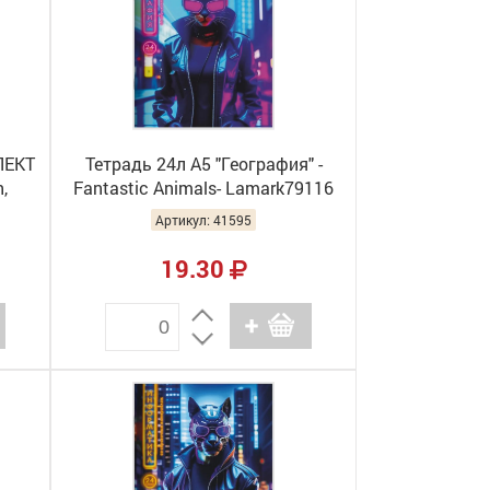
ЛЕКТ
Тетрадь 24л А5 "География" -
,
Fantastic Animals- Lamark79116
182
(10/160)
Артикул: 41595
19.30