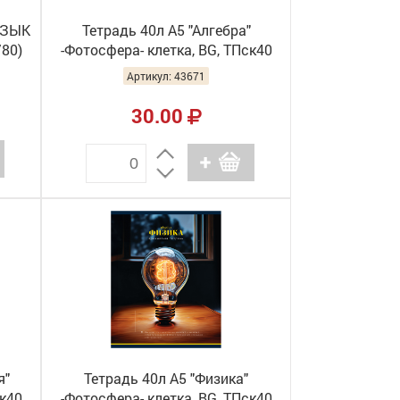
ЯЗЫК
Тетрадь 40л А5 "Алгебра"
/80)
-Фотосфера- клетка, BG, ТПск40
12825 (10/60)
Артикул: 43671
30.00
я"
Тетрадь 40л А5 "Физика"
ск40
-Фотосфера- клетка, BG, ТПск40