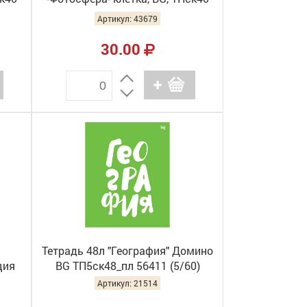
12830 (10/60)
Артикул: 43679
30.00
Тетрадь 48л "География" Домино
ция
BG ТП5ск48_пл 56411 (5/60)
)
Артикул: 21514