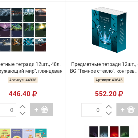
етные тетради 12шт., 48л.
Предметные тетради 12шт., 
ружающий мир", глянцевая
BG "Темное стекло", конгрев,, 
ация, ТПК5ск48_лг 09108
ТПК5ск48_к_вл 63726
Артикул: 44938
Артикул: 43646
446.40
552.20