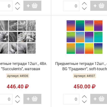
етные тетради 12шт., 48л.
Предметные тетради 12шт., 
 "Succulents", матовая
BG "Градиент", soft-touch
ация, ТПК5ск48_лм 09105
ламинация, ТПК5ск48_лс 0
Артикул: 44936
Артикул: 44937
446.40
450.00