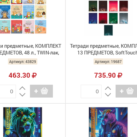
ди предметные, КОМПЛЕКТ
Тетради предметные, КОМП
ЕДМЕТОВ, 48 л., TWIN-лак,
13 ПРЕДМЕТОВ, SoftTouch
BERG, "КОТ-ЭНТУЗИАСТ",
BRAUBERG "PEACEFUL", 405
Артикул: 43829
Артикул: 19687
404609
463.30
735.90