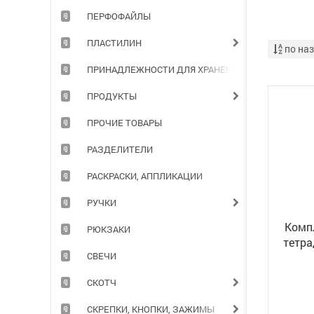
ПЕРФОФАЙЛЫ
ПЛАСТИЛИН
по на
ПРИНАДЛЕЖНОСТИ ДЛЯ ХРАНЕНИЯ ДОКУМЕНТОВ
ПРОДУКТЫ
ПРОЧИЕ ТОВАРЫ
РАЗДЕЛИТЕЛИ
РАСКРАСКИ, АППЛИКАЦИИ
РУЧКИ
Компл
РЮКЗАКИ
тетрад
СВЕЧИ
XS", 8
СКОТЧ
СКРЕПКИ, КНОПКИ, ЗАЖИМЫ