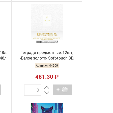
48л.
Тетради предметные, 12шт,
48л.,
-Белое золото- Soft-touch 3D,
Hatber 48Т5лофлтВd
Артикул: 44909
481.30