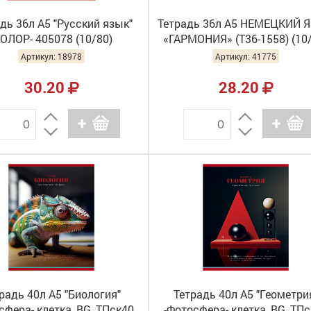
дь 36л А5 "Русский язык"
Тетрадь 36л А5 НЕМЕЦКИЙ 
КОЛОР- 405078 (10/80)
«ГАРМОНИЯ» (Т36-1558) (10
Артикул: 18978
Артикул: 41775
30.20
28.20
радь 40л А5 "Биология"
Тетрадь 40л А5 "Геометри
сфера- клетка, BG, ТПск40
-Фотосфера- клетка, BG, ТП