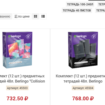
ТЕТРАДЬ 100-240Л
ТЕТ
ТЕТРАДЬ 40 ЛИСТОВ
ТЕТРА
званию
по цене
ект (12 шт.) предметных
Комплект (12 шт.) предмет
ей 48л. Berlingo "Collision
тетрадей 48л. Berlingo
0г/м2, софт-тач CBs_S1913
"DoubleBlack" , 80г/м2, софт
Артикул: 45503
Артикул: 45504
CBs_48701
732.50
768.00