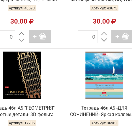
12827 (10/60)
12834 (10/60)
Артикул: 43673
Артикул: 43675
30.00
30.00
адь 46л А5 "ГЕОМЕТРИЯ"
Тетрадь 46л А5 -ДЛЯ
отые детали- 3D фольга
СОЧИНЕНИЙ- Яркая коллек
5лофBd1_30560 (10/100)
46Т5лВd1_22588 (10/100
Артикул: 17236
Артикул: 36961