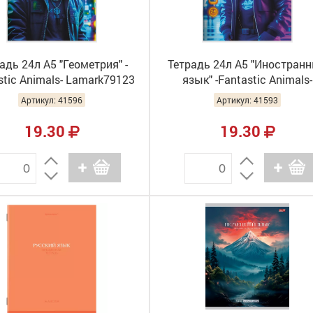
адь 24л А5 "Геометрия" -
Тетрадь 24л А5 "Иностран
stic Animals- Lamark79123
язык" -Fantastic Animals-
(10/160)
Lamark79093 (10/160)
Артикул: 41596
Артикул: 41593
19.30
19.30