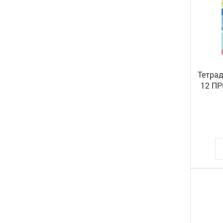
Тетра
12 ПР
BRAU