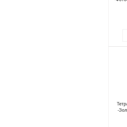
Тетр
-Зол
46Т