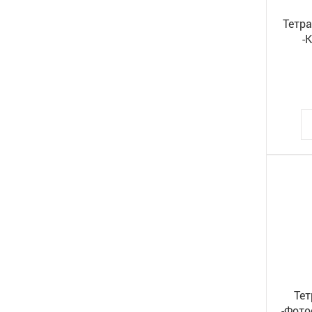
Тетра
-
Тет
-Фото