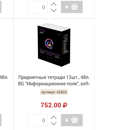
48л.
Предметные тетради 12шт., 48л.
BG "Информационное поле", soft-
9110
touch ламинация,
Артикул: 42803
ТПК5ск48_лс_вл 63724
752.00