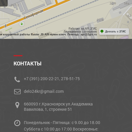
Работает на API 2ГИС
Лицензионное соглашение
Доехать с 2ГИС
ля корректной работы Raster JS API нужен ключ. Помощь: api@2gis.ru
КОНТАКТЫ
+7 (391) 200-22-21, 278-51-75
delo24kr@gmail.com
660093 г.Красноярск ул.Академика
Вавилова, 1, строение 51
Понедельник - Пятница: с 9.00 до 18.00
Cуббота с 10:00 до 17:00 Воскресенье: