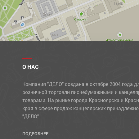
МЕЛКИ
МЕЛКИЕ КАНЦЕЛЯРСКИЕ ПРИНАДЛЕЖНОСТИ
НАБОРЫ ДЕТСКИЕ
НАБОРЫ ОФИСНЫЕ
НАКЛЕЙКИ
НОВОГОДНИЕ ТОВАРЫ
О НАС
НОЖИ
Компания "ДЕЛО" создана в октябре 2004 года д
НОЖНИЦЫ
розничной торговли писчебумажными и канцел
ОБЛОЖКИ
товарами. На рынке города Красноярска и Крас
края в сфере продаж канцелярских принадлежно
ОТКРЫТКИ
"ДЕЛО"
ПАКЕТЫ
ПАПКИ
ПОДРОБНЕЕ