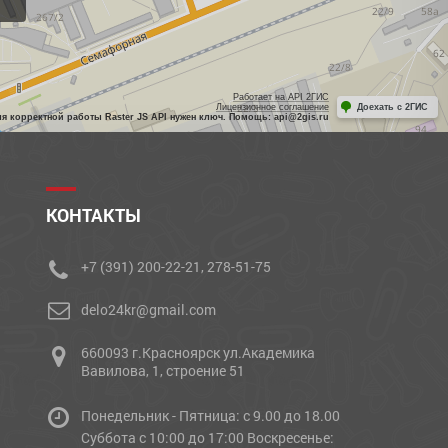
Работает на API 2ГИС
Лицензионное соглашение
Доехать с 2ГИС
ля корректной работы Raster JS API нужен ключ. Помощь: api@2gis.ru
КОНТАКТЫ
+7 (391) 200-22-21, 278-51-75
delo24kr@gmail.com
660093 г.Красноярск ул.Академика
Вавилова, 1, строение 51
Понедельник - Пятница: с 9.00 до 18.00
Cуббота с 10:00 до 17:00 Воскресенье: