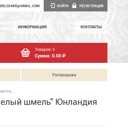
DELO24KR@GMAIL.COM
ВОЙТИ
РЕГИСТРАЦИЯ
ИНФОРМАЦИЯ
КОНТАКТЫ
Товаров:
0
Сумма:
0.00
Распродажа
Я П/К...
еселый шмель" Юнландия