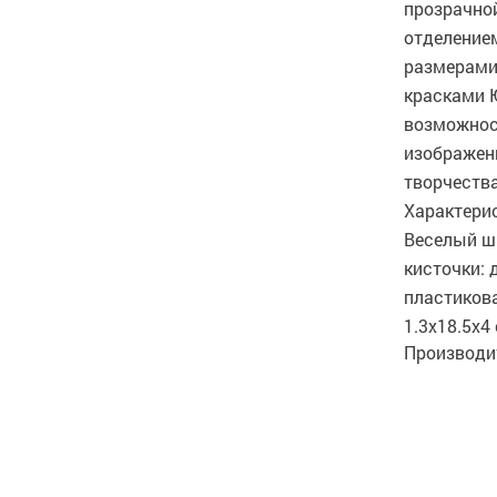
прозрачно
отделение
размерами
красками 
возможнос
изображен
творчества
Характери
Веселый ш
кисточки:
пластиков
1.3x18.5x4
Производит