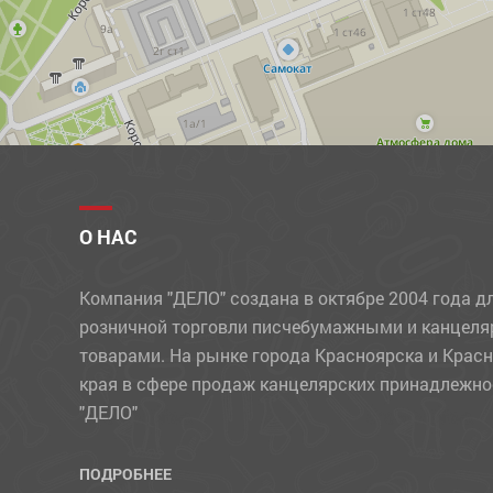
МЕЛКИ
МЕЛКИЕ КАНЦЕЛЯРСКИЕ ПРИНАДЛЕЖНОСТИ
НАБОРЫ ДЕТСКИЕ
НАБОРЫ ОФИСНЫЕ
НАКЛЕЙКИ
НОВОГОДНИЕ ТОВАРЫ
О НАС
НОЖИ
Компания "ДЕЛО" создана в октябре 2004 года д
НОЖНИЦЫ
розничной торговли писчебумажными и канцел
ОБЛОЖКИ
товарами. На рынке города Красноярска и Крас
края в сфере продаж канцелярских принадлежно
ОТКРЫТКИ
"ДЕЛО"
ПАКЕТЫ
ПАПКИ
ПОДРОБНЕЕ