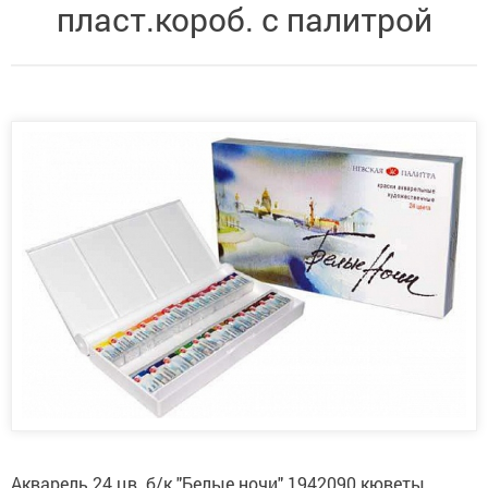
пласт.короб. с палитрой
Акварель 24 цв. б/к "Белые ночи" 1942090 кюветы