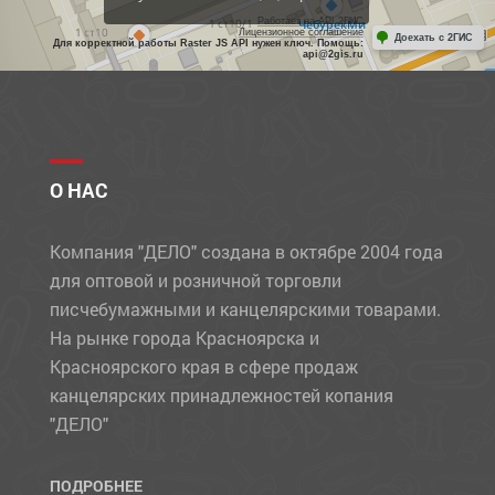
Работает на API 2ГИС
Лицензионное соглашение
Доехать с 2ГИС
Для корректной работы Raster JS API нужен ключ. Помощь:
api@2gis.ru
О НАС
Компания "ДЕЛО" создана в октябре 2004 года
для оптовой и розничной торговли
писчебумажными и канцелярскими товарами.
На рынке города Красноярска и
Красноярского края в сфере продаж
канцелярских принадлежностей копания
"ДЕЛО"
ПОДРОБНЕЕ