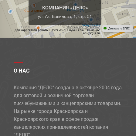
КОМПАНИЯ «ДЕЛО»
ул. Ак. Вавилова, 1, стр. 51
Работает на API 2ГИС
Лицензионное соглашение
Доехать с 2ГИС
Для корректной работы Raster JS API нужен ключ. Помощь:
api@2gis.ru
О НАС
Компания "ДЕЛО" создана в октябре 2004 года
для оптовой и розничной торговли
писчебумажными и канцелярскими товарами.
На рынке города Красноярска и
Красноярского края в сфере продаж
канцелярских принадлежностей копания
"ДЕЛО"