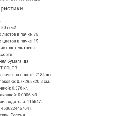
еристики
4
 80 г/м2
 листов в пачке: 75
 цветов в пачке: 15
сив+пастель+неон
ссорти
няя бумага: да
LTICOLOR
 пачек на палете: 2184 шт.
паковке: 0.7x29.5x20.8 см.
вкой: 0.378 кг.
аковкой: 0.0006 м3.
оизводителя: 116647.
 4606224467641.
ель: Россия.