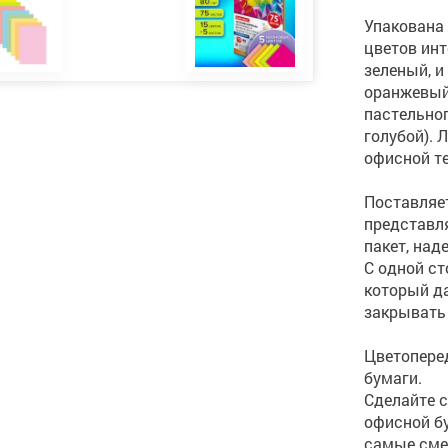
Упакована 
цветов инт
зеленый, и
оранжевый,
пастельног
голубой). 
офисной те
Поставляет
представл
пакет, на
С одной ст
который д
закрывать 
Цветопере
бумаги.
Сделайте с
офисной бу
самые сме