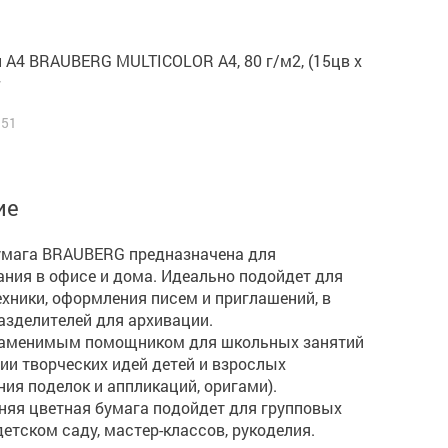
 А4 BRAUBERG MULTICOLOR А4, 80 г/м2, (15цв x
7
351
ие
умага BRAUBERG предназначена для
ния в офисе и дома. Идеально подойдет для
хники, оформления писем и приглашений, в
азделителей для архивации.
заменимым помощником для школьных занятий
ии творческих идей детей и взрослых
ния поделок и аппликаций, оригами).
няя цветная бумага подойдет для групповых
детском саду, мастер-классов, рукоделия.