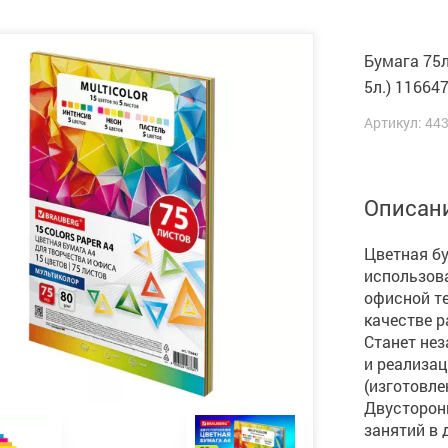
Бумага 75л
5л.) 11664
Артикул: 44
Описан
Цветная б
использова
офисной те
качестве р
Станет не
и реализац
(изготовле
Двусторон
занятий в 