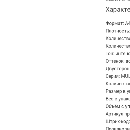
Характ
Формат: А
Плотность:
Количество
Количество
Тон: интен
Оттенок: а
Двусторон
Серия: MU
Количество
Размер в у
Вес с упако
Объём с уп
Артикул пр
Штрих-код:
Производит