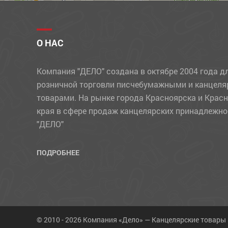
ПЕНАЛЫ
ПЕРФОФАЙЛЫ
О НАС
ПЛАСТИЛИН
ПРИНАДЛЕЖНОСТИ ДЛЯ ХРАНЕНИЯ ДОКУМЕНТОВ
Компания "ДЕЛО" создана в октябре 2004 года д
розничной торговли писчебумажными и канцел
ПРОДУКТЫ
товарами. На рынке города Красноярска и Крас
ПРОЧИЕ ТОВАРЫ
края в сфере продаж канцелярских принадлежно
"ДЕЛО"
РАЗДЕЛИТЕЛИ
РАСКРАСКИ, АППЛИКАЦИИ
ПОДРОБНЕЕ
РУЧКИ
РЮКЗАКИ
СВЕЧИ
© 2010 - 2026 Компания «Дело» — Канцелярские товары
СКОТЧ