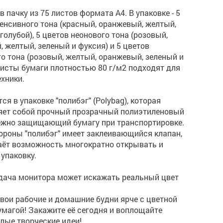
в пачку из 75 листов формата А4. В упаковке - 5
енсивного тона (красный, оранжевый, желтый,
 голубой), 5 цветов неонового тона (розовый,
 желтый, зеленый и фуксия) и 5 цветов
о тона (розовый, желтый, оранжевый, зеленый и
Листы бумаги плотностью 80 г/м2 подходят для
хники.
ся в упаковке "полибэг" (Polybag), которая
яет собой прочный прозрачный полиэтиленовый
дежно защищающий бумагу при транспортировке.
ороны "полибэг" имеет заклеивающийся клапан,
аёт возможность многократно открывать и
упаковку.
дача монитора может искажать реальный цвет
вои рабочие и домашние будни ярче с цветной
магой! Закажите её сегодня и воплощайте
лые творческие идеи!