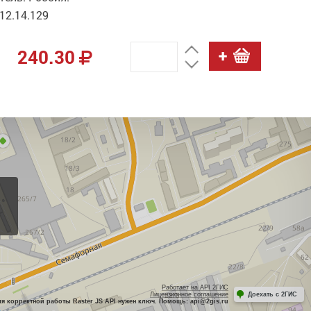
12.14.129
240.30
Работает на API 2ГИС
Лицензионное соглашение
Доехать с 2ГИС
ля корректной работы Raster JS API нужен ключ. Помощь: api@2gis.ru