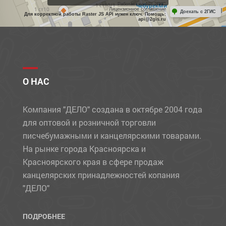
Работает на API 2ГИС
Лицензионное соглашение
Доехать с 2ГИС
Для корректной работы Raster JS API нужен ключ. Помощь:
api@2gis.ru
О НАС
Компания "ДЕЛО" создана в октябре 2004 года
для оптовой и розничной торговли
писчебумажными и канцелярскими товарами.
На рынке города Красноярска и
Красноярского края в сфере продаж
канцелярских принадлежностей копания
"ДЕЛО"
ПОДРОБНЕЕ