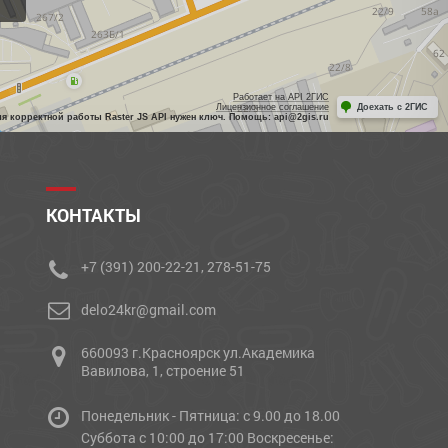
Работает на API 2ГИС
Лицензионное соглашение
Доехать с 2ГИС
ля корректной работы Raster JS API нужен ключ. Помощь: api@2gis.ru
КОНТАКТЫ
+7 (391) 200-22-21, 278-51-75
delo24kr@gmail.com
660093 г.Красноярск ул.Академика
Вавилова, 1, строение 51
Понедельник - Пятница: с 9.00 до 18.00
Cуббота с 10:00 до 17:00 Воскресенье: