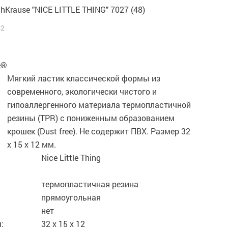
chKrause "NICE LITTLE THING" 7027 (48)
42
e®
Мягкий ластик классической формы из
современного, экологически чистого и
гипоаллергенного материала термопластичной
резины (TPR) с пониженным образованием
крошек (Dust free). Не содержит ПВХ. Размер 32
х 15 х 12 мм.
Nice Little Thing
термопластичная резина
прямоугольная
нет
:
32 х 15 х 12