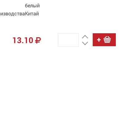
белый
оизводства
Китай
13.10