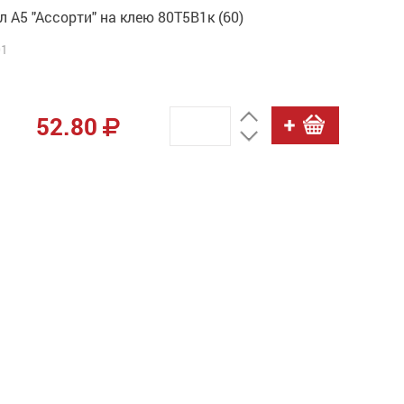
л А5 "Ассорти" на клею 80Т5В1к (60)
01
52.80