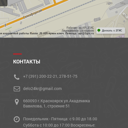
Работает на API 2ГИС
Лицензионное соглашение
Доехать с 2ГИС
ля корректной работы Raster JS API нужен ключ. Помощь: api@2gis.ru
КОНТАКТЫ
+7 (391) 200-22-21, 278-51-75
delo24kr@gmail.com
660093 г.Красноярск ул.Академика
Вавилова, 1, строение 51
Понедельник - Пятница: с 9.00 до 18.00
Cуббота с 10:00 до 17:00 Воскресенье: