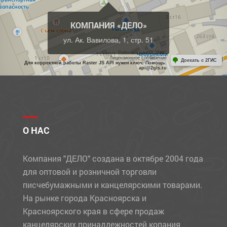
КОМПАНИЯ «ДЕЛО»
ул. Ак. Вавилова, 1, стр. 51
Работает на API 2ГИС
Лицензионное соглашение
Доехать с 2ГИС
Для корректной работы Raster JS API нужен ключ. Помощь:
api@2gis.ru
О НАС
Компания "ДЕЛО" создана в октябре 2004 года
для оптовой и розничной торговли
писчебумажными и канцелярскими товарами.
На рынке города Красноярска и
Красноярского края в сфере продаж
канцелярских принадлежностей копания