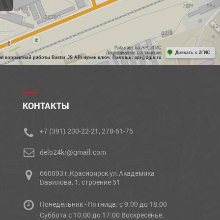
Работает на API 2ГИС
Лицензионное соглашение
Доехать с 2ГИС
ля корректной работы Raster JS API нужен ключ. Помощь: api@2gis.ru
КОНТАКТЫ
+7 (391) 200-22-21, 278-51-75
delo24kr@gmail.com
660093 г.Красноярск ул.Академика
Вавилова, 1, строение 51
Понедельник - Пятница: с 9.00 до 18.00
Cуббота с 10:00 до 17:00 Воскресенье: