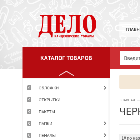
МЕЛКИЕ КАНЦЕЛЯРСКИЕ ПРИНАДЛЕЖНОСТИ
НАБОРЫ ДЕТСКИЕ
НАБОРЫ ОФИСНЫЕ
ГЛАВН
НАКЛЕЙКИ
НОВОГОДНИЕ ТОВАРЫ
КАТАЛОГ ТОВАРОВ
НОЖИ
НОЖНИЦЫ
ОБЛОЖКИ
ОТКРЫТКИ
ГЛАВНАЯ
ЧЕР
ПАКЕТЫ
ПАПКИ
ПЕНАЛЫ
по на