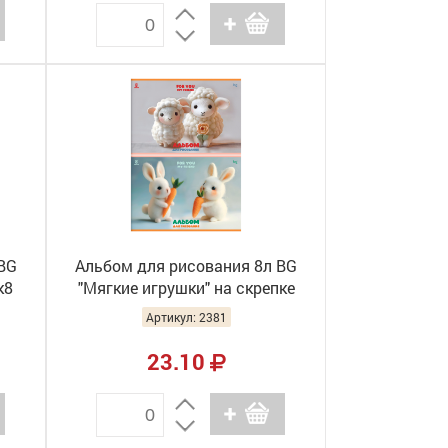
BG
Альбом для рисования 8л BG
к8
"Мягкие игрушки" на скрепке
АР4ск8 08580 (16/96)
Артикул: 2381
23.10