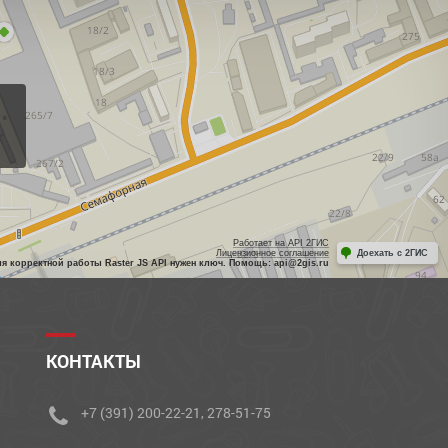
Работает на API 2ГИС
Лицензионное соглашение
Доехать с 2ГИС
ля корректной работы Raster JS API нужен ключ. Помощь: api@2gis.ru
КОНТАКТЫ
+7 (391) 200-22-21, 278-51-75