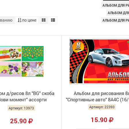
АЛЬБОМ ДЛЯ Р
АЛЬБОМ ДЛЯ
званию
по цене
АЛЬБОМ ДЛЯ Р
ом д/рисов 8л "BG" скоба
Альбом для рисования 8
Лови момент" ассорти
"Спортивные авто" 8А4С (16/
АР4ск8_10943 (8/80)
Артикул: 22393
Артикул: 13973
15.90
25.90