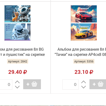
ом для рисования 8л BG
Альбом для рисования 8л 
т и пушистик" на скрепке
"Тачки" на скрепке АР4ск8 0
АР4ск8 08577 (12/84)
(16/96)
Артикул: 2842
Артикул: 5356
29.40
23.10