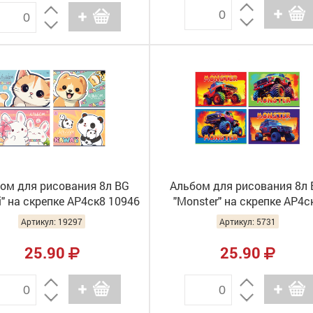
ом для рисования 8л BG
Альбом для рисования 8л 
i" на скрепке АР4ск8 10946
"Monster" на скрепке АР4с
(8/80)
10947 (8/80)
Артикул: 19297
Артикул: 5731
25.90
25.90