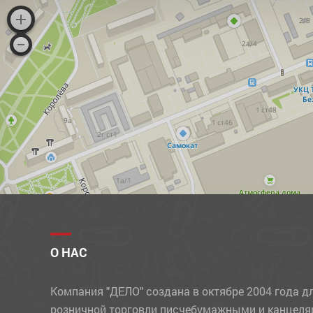
МЕЛКИ
МЕЛКИЕ КАНЦЕЛЯРСКИЕ ПРИНАДЛЕЖНОСТИ
НАБОРЫ ДЕТСКИЕ
НАБОРЫ ОФИСНЫЕ
НАКЛЕЙКИ
НОВОГОДНИЕ ТОВАРЫ
НОЖИ
НОЖНИЦЫ
ОБЛОЖКИ
ОТКРЫТКИ
О НАС
ПАКЕТЫ
Компания "ДЕЛО" создана в октябре 2004 года д
ПАПКИ
розничной торговли писчебумажными и канцел