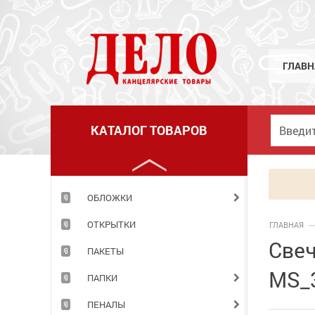
МЕЛКИЕ КАНЦЕЛЯРСКИЕ ПРИНАДЛЕЖНОСТИ
НАБОРЫ ДЕТСКИЕ
НАБОРЫ ОФИСНЫЕ
ГЛАВН
НАКЛЕЙКИ
НОВОГОДНИЕ ТОВАРЫ
КАТАЛОГ ТОВАРОВ
НОЖИ
НОЖНИЦЫ
ОБЛОЖКИ
ОТКРЫТКИ
ГЛАВНАЯ
Свеч
ПАКЕТЫ
MS_
ПАПКИ
ПЕНАЛЫ