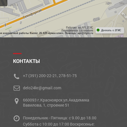
Работает на API 2ГИС
Лицензионное соглашение
Доехать с 2ГИС
ля корректной работы Raster JS API нужен ключ. Помощь: api@2gis.ru
КОНТАКТЫ
+7 (391) 200-22-21, 278-51-75
delo24kr@gmail.com
660093 г.Красноярск ул.Академика
Вавилова, 1, строение 51
Понедельник - Пятница: с 9.00 до 18.00
Cуббота с 10:00 до 17:00 Воскресенье: