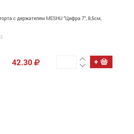
торта с держателем MESHU "Цифра 7", 8,5см,
72
42.30