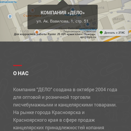
КОМПАНИЯ «ДЕЛО»
ул. Ак. Вавилова, 1, стр. 51
Работает на API 2ГИС
Лицензионное соглашение
Доехать с 2ГИС
Для корректной работы Raster JS API нужен ключ. Помощь:
api@2gis.ru
О НАС
Компания "ДЕЛО" создана в октябре 2004 года
для оптовой и розничной торговли
писчебумажными и канцелярскими товарами.
На рынке города Красноярска и
Красноярского края в сфере продаж
канцелярских принадлежностей копания