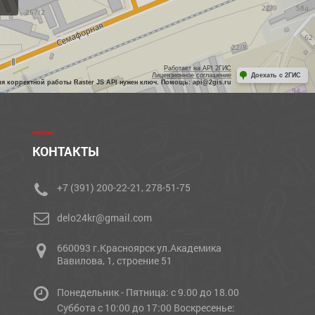
Работает на API 2ГИС
Лицензионное соглашение
Доехать с 2ГИС
ля корректной работы Raster JS API нужен ключ. Помощь: api@2gis.ru
КОНТАКТЫ
+7 (391) 200-22-21, 278-51-75
delo24kr@gmail.com
660093 г.Красноярск ул.Академика
Вавилова, 1, строение 51
Понедельник - Пятница: с 9.00 до 18.00
Cуббота с 10:00 до 17:00 Воскресенье: