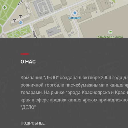
ПРОЧИЕ ТОВАРЫ
РАЗДЕЛИТЕЛИ
РАСКРАСКИ, АППЛИКАЦИИ
РУЧКИ
РЮКЗАКИ
СВЕЧИ
О НАС
СКОТЧ
Компания "ДЕЛО" создана в октябре 2004 года д
СКРЕПКИ, КНОПКИ, ЗАЖИМЫ
розничной торговли писчебумажными и канцел
СТЕПЛЕРЫ, СКОБЫ, АНТИСТЕПЛЕРЫ
товарами. На рынке города Красноярска и Крас
края в сфере продаж канцелярских принадлежно
СТЕРЖНИ
"ДЕЛО"
СУВЕНИРЫ
СУМКИ
ПОДРОБНЕЕ