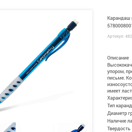
Карандаш м
5780008001
Артикул: 48
Описание
Высококач
упором, п
письме. К
износоуст
имеет ласт
Характери
Тип каран
Диаметр гр
Наличие ла
Твердость 