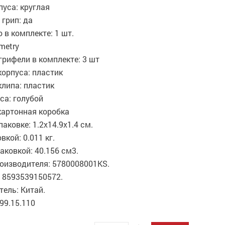
уса: круглая
грип: да
 в комплекте: 1 шт.
metry
рифели в комплекте: 3 шт
орпуса: пластик
липа: пластик
са: голубой
картонная коробка
паковке: 1.2x14.9x1.4 см.
вкой: 0.011 кг.
аковкой: 40.156 см3.
оизводителя: 5780008001KS.
 8593539150572.
ель: Китай.
99.15.110