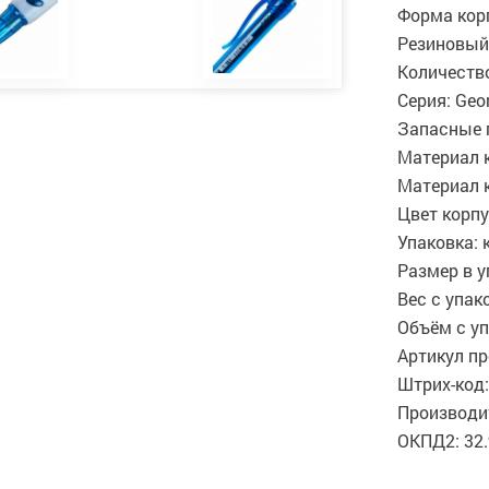
Форма корп
Резиновый 
Количество
Серия: Geo
Запасные г
Материал к
Материал к
Цвет корпу
Упаковка: 
Размер в у
Вес с упако
Объём с уп
Артикул пр
Штрих-код:
Производит
ОКПД2: 32.