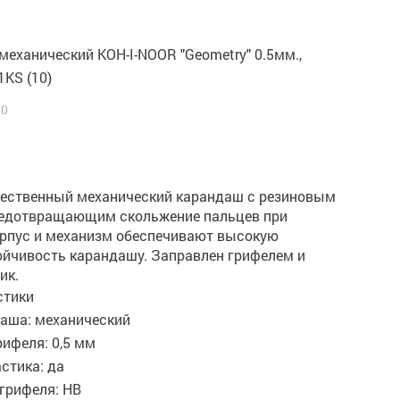
еханический KOH-I-NOOR "Geometry" 0.5мм.,
KS (10)
20
ественный механический карандаш с резиновым
редотвращающим скольжение пальцев при
орпус и механизм обеспечивают высокую
ойчивость карандашу. Заправлен грифелем и
ик.
стики
даша: механический
ифеля: 0,5 мм
стика: да
грифеля: НВ