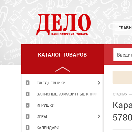
ГРАМОТЫ,ДИПЛОМЫ,РАСПИСАНИЯ УРОКОВ
ГРИФЕЛИ
ГУАШЬ
ГЛАВН
ДЕРЖАТЕЛИ Д/БУМАГИ.ДЕМО-СИСТЕМЫ
ДНЕВНИКИ
КАТАЛОГ ТОВАРОВ
ДОСКИ И АКСЕССУАРЫ К НИМ
ДЫРОКОЛЫ
ЕЖЕДНЕВНИКИ
ЗАПИСНЫЕ, АЛФАВИТНЫЕ КНИЖКИ
ГЛАВНАЯ
Кара
ИГРУШКИ
5780
ИГРЫ
КАЛЕНДАРИ