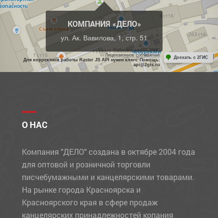
КОМПАНИЯ «ДЕЛО»
ул. Ак. Вавилова, 1, стр. 51
Работает на API 2ГИС
Лицензионное соглашение
Доехать с 2ГИС
Для корректной работы Raster JS API нужен ключ. Помощь:
api@2gis.ru
О НАС
Компания "ДЕЛО" создана в октябре 2004 года
для оптовой и розничной торговли
писчебумажными и канцелярскими товарами.
На рынке города Красноярска и
Красноярского края в сфере продаж
канцелярских принадлежностей копания