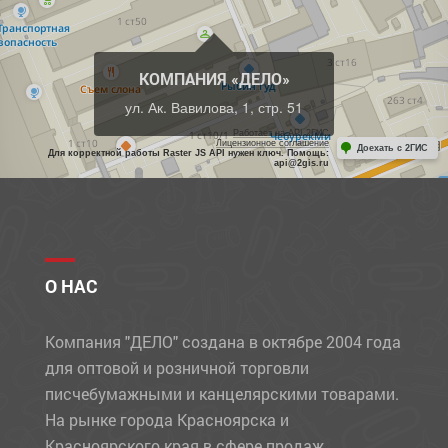
КОМПАНИЯ «ДЕЛО»
ул. Ак. Вавилова, 1, стр. 51
Работает на API 2ГИС
Лицензионное соглашение
Доехать с 2ГИС
Для корректной работы Raster JS API нужен ключ. Помощь:
api@2gis.ru
О НАС
Компания "ДЕЛО" создана в октябре 2004 года
для оптовой и розничной торговли
писчебумажными и канцелярскими товарами.
На рынке города Красноярска и
Красноярского края в сфере продаж