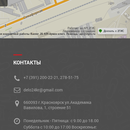
Работает на API 2ГИС
Лицензионное соглашение
Доехать с 2ГИС
ля корректной работы Raster JS API нужен ключ. Помощь: api@2gis.ru
КОНТАКТЫ
+7 (391) 200-22-21, 278-51-75
delo24kr@gmail.com
660093 г.Красноярск ул.Академика
Вавилова, 1, строение 51
Понедельник - Пятница: с 9.00 до 18.00
Cуббота с 10:00 до 17:00 Воскресенье: