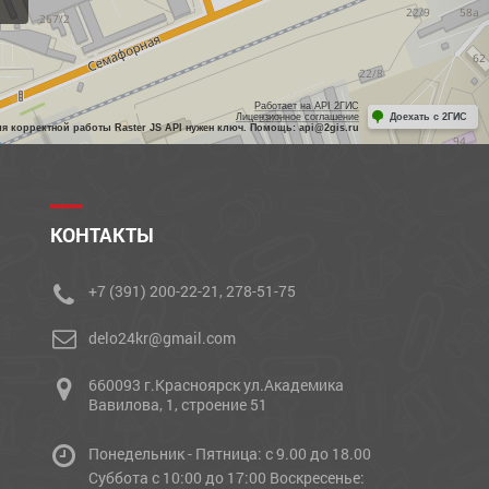
Работает на API 2ГИС
Лицензионное соглашение
Доехать с 2ГИС
ля корректной работы Raster JS API нужен ключ. Помощь: api@2gis.ru
КОНТАКТЫ
+7 (391) 200-22-21, 278-51-75
delo24kr@gmail.com
660093 г.Красноярск ул.Академика
Вавилова, 1, строение 51
Понедельник - Пятница: с 9.00 до 18.00
Cуббота с 10:00 до 17:00 Воскресенье: