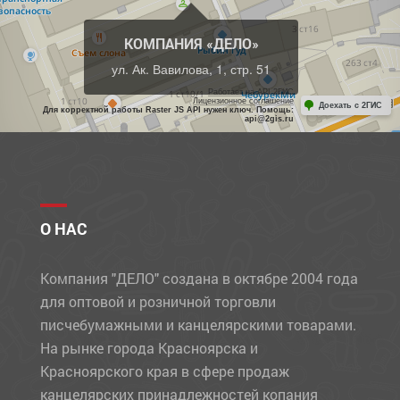
КОМПАНИЯ «ДЕЛО»
ул. Ак. Вавилова, 1, стр. 51
Работает на API 2ГИС
Лицензионное соглашение
Доехать с 2ГИС
Для корректной работы Raster JS API нужен ключ. Помощь:
api@2gis.ru
О НАС
Компания "ДЕЛО" создана в октябре 2004 года
для оптовой и розничной торговли
писчебумажными и канцелярскими товарами.
На рынке города Красноярска и
Красноярского края в сфере продаж
канцелярских принадлежностей копания