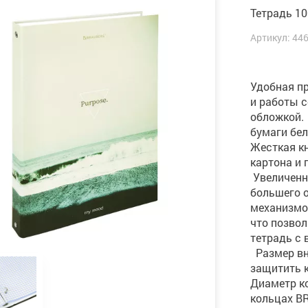
Тетрадь 10
Артикул: 44
Удобная пр
и работы 
обложкой
бумаги бел
Жесткая к
картона
Увеличенн
большего 
механизмо
что позвол
тетрадь 
Размер вну
защитить к
Диаметр к
кольцах BR