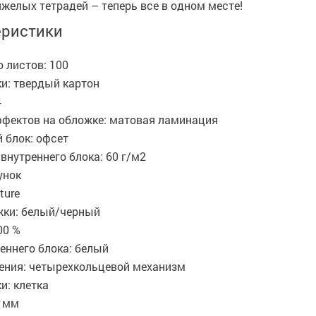
желых тетрадей – теперь все в одном месте!
еристики
 листов: 100
и: твердый картон
4
ффектов на обложке: матовая ламинация
 блок: офсет
внутреннего блока: 60 г/м2
унок
ture
жки: белый/черный
00 %
еннего блока: белый
ления: четырехкольцевой механизм
и: клетка
5 мм