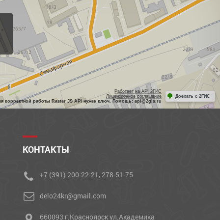
Работает на API 2ГИС
Лицензионное соглашение
Доехать с 2ГИС
ля корректной работы Raster JS API нужен ключ. Помощь: api@2gis.ru
КОНТАКТЫ
+7 (391) 200-22-21, 278-51-75
delo24kr@gmail.com
660093 г.Красноярск ул.Академика