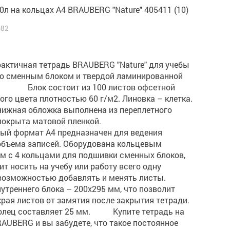
0л на кольцах А4 BRAUBERG "Nature" 405411 (10)
682
актичная тетрадь BRAUBERG "Nature" для учебы
со сменным блоком и твердой ламинированной
. Блок состоит из 100 листов офсетной
ого цвета плотностью 60 г/м2. Линовка – клетка.
нижная обложка выполнена из переплетного
 и покрыта матовой пленкой.
ый формат А4 предназначен для ведения
объема записей. Оборудована кольцевым
м с 4 кольцами для подшивки сменных блоков,
ит носить на учебу или работу всего одну
с возможностью добавлять и менять листы.
треннего блока – 200х295 мм, что позволит
рая листов от замятия после закрытия тетради.
олец составляет 25 мм. Купите тетрадь на
AUBERG и вы забудете, что такое постоянное