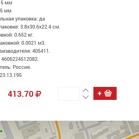
15 мм
25 мм
льная упаковка: да
паковке: 3.8x30.6x22.4 см.
вкой: 0.652 кг.
аковкой: 0.0021 м3.
оизводителя: 405411.
 4606224512082.
ель: Россия.
23.13.195
413.70