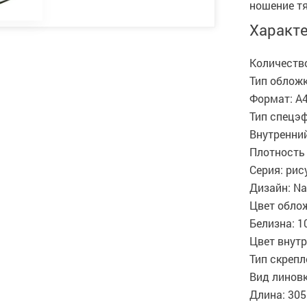
ношение тя
Характ
Количество
Тип обложк
Формат: А
Тип спецэ
Внутренний
Плотность 
Серия: рис
Дизайн: Na
Цвет обло
Белизна: 1
Цвет внутр
Тип скреп
Вид линовк
Длина: 30