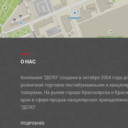
ПРОЧИЕ ТОВАРЫ
РАЗДЕЛИТЕЛИ
РАСКРАСКИ, АППЛИКАЦИИ
РУЧКИ
РЮКЗАКИ
СВЕЧИ
О НАС
СКОТЧ
Компания "ДЕЛО" создана в октябре 2004 года д
СКРЕПКИ, КНОПКИ, ЗАЖИМЫ
розничной торговли писчебумажными и канцел
СТЕПЛЕРЫ, СКОБЫ, АНТИСТЕПЛЕРЫ
товарами. На рынке города Красноярска и Крас
края в сфере продаж канцелярских принадлежно
СТЕРЖНИ
"ДЕЛО"
СУВЕНИРЫ
СУМКИ
ПОДРОБНЕЕ