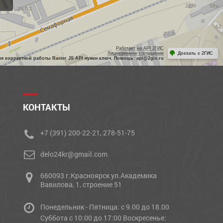
Работает на API 2ГИС
Лицензионное соглашение
Доехать с 2ГИС
ля корректной работы Raster JS API нужен ключ. Помощь: api@2gis.ru
КОНТАКТЫ
+7 (391) 200-22-21, 278-51-75
delo24kr@gmail.com
660093 г.Красноярск ул.Академика
Вавилова, 1, строение 51
Понедельник - Пятница: с 9.00 до 18.00
Cуббота с 10:00 до 17:00 Воскресенье: