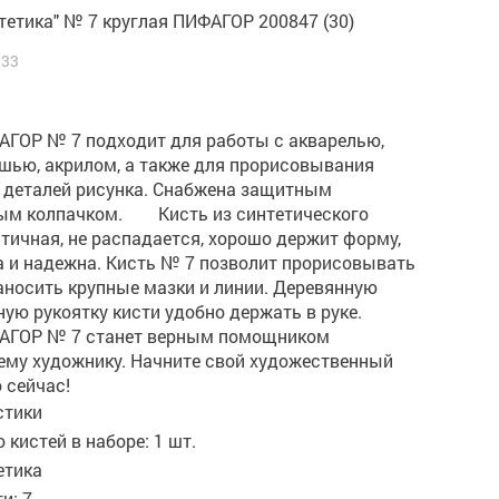
тетика" № 7 круглая ПИФАГОР 200847 (30)
933
АГОР № 7 подходит для работы с акварелью,
шью, акрилом, а также для прорисовывания
 деталей рисунка. Снабжена защитным
ым колпачком. Кисть из синтетического
тичная, не распадается, хорошо держит форму,
а и надежна. Кисть № 7 позволит прорисовывать
аносить крупные мазки и линии. Деревянную
ую рукоятку кисти удобно держать в руке.
АГОР № 7 станет верным помощником
му художнику. Начните свой художественный
 сейчас!
стики
 кистей в наборе: 1 шт.
етика
и: 7