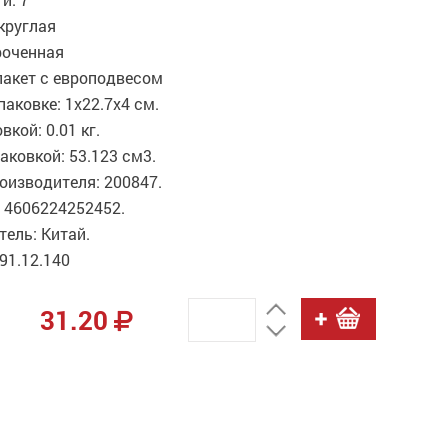
 круглая
роченная
пакет с европодвесом
паковке: 1x22.7x4 см.
вкой: 0.01 кг.
аковкой: 53.123 см3.
оизводителя: 200847.
 4606224252452.
ель: Китай.
91.12.140
31.20