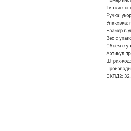
Тип кисти:
Ручка: уко
Упаковка: 
Размер в у
Вес с упако
Объём с уп
Артикул пр
Штрих-код:
Производит
ОКПД2: 32.