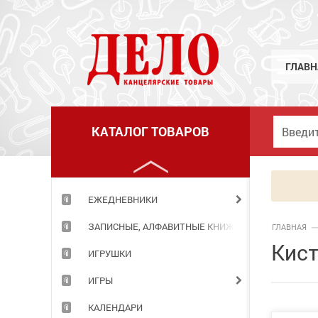
ГРАМОТЫ,ДИПЛОМЫ,РАСПИСАНИЯ УРОКОВ
ГРИФЕЛИ
ГУАШЬ
ГЛАВН
ДЕРЖАТЕЛИ Д/БУМАГИ.ДЕМО-СИСТЕМЫ
ДНЕВНИКИ
КАТАЛОГ ТОВАРОВ
ДОСКИ И АКСЕССУАРЫ К НИМ
ДЫРОКОЛЫ
ЕЖЕДНЕВНИКИ
ЗАПИСНЫЕ, АЛФАВИТНЫЕ КНИЖКИ
ГЛАВНАЯ
Кист
ИГРУШКИ
ИГРЫ
КАЛЕНДАРИ