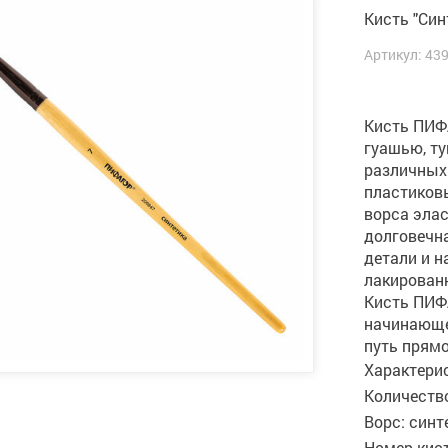
Кисть "Син
Артикул: 43
Кисть ПИФ
гуашью, ту
различных
пластиков
ворса элас
долговечн
детали и н
лакированн
Кисть ПИФ
начинающе
путь прямо
Характери
Количество
Ворс: синт
Номер кист