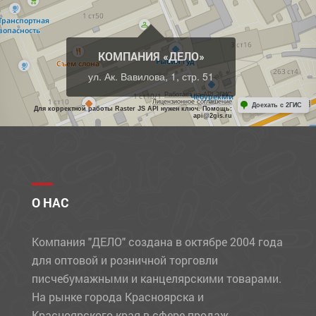
КОМПАНИЯ «ДЕЛО»
ул. Ак. Вавилова, 1, стр. 51
Работает на API 2ГИС
Лицензионное соглашение
Доехать с 2ГИС
Для корректной работы Raster JS API нужен ключ. Помощь:
api@2gis.ru
О НАС
Компания "ДЕЛО" создана в октябре 2004 года
для оптовой и розничной торговли
писчебумажными и канцелярскими товарами.
На рынке города Красноярска и
Красноярского края в сфере продаж