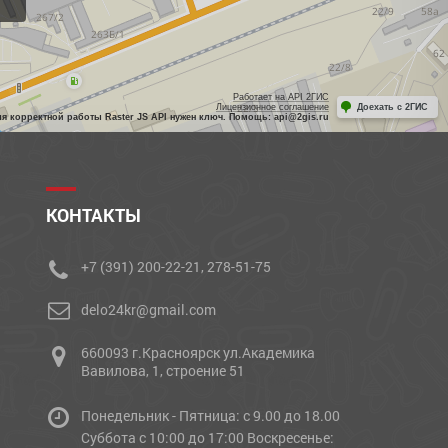
Работает на API 2ГИС
Лицензионное соглашение
Доехать с 2ГИС
ля корректной работы Raster JS API нужен ключ. Помощь: api@2gis.ru
КОНТАКТЫ
+7 (391) 200-22-21, 278-51-75
delo24kr@gmail.com
660093 г.Красноярск ул.Академика
Вавилова, 1, строение 51
Понедельник - Пятница: с 9.00 до 18.00
Cуббота с 10:00 до 17:00 Воскресенье: