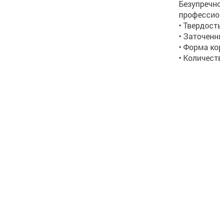
Безупречн
профессио
• Твердость
• Заточенн
• Форма ко
• Количест