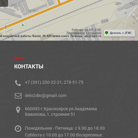
Работает на API 2ГИС
Лицензионное соглашение
Доехать с 2ГИС
ля корректной работы Raster JS API нужен ключ. Помощь: api@2gis.ru
КОНТАКТЫ
+7 (391) 200-22-21, 278-51-75
delo24kr@gmail.com
660093 г.Красноярск ул.Академика
Вавилова, 1, строение 51
Понедельник - Пятница: с 9.00 до 18.00
Cуббота с 10:00 до 17:00 Воскресенье: