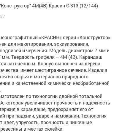
Конструктор" 4М(4B) Красин С-313 (12/144)
487
чернографитный «КРАСИН» серии «Конструктор»
ен для макетирования, эскизирования,
надписей и черчения. Модель диаметром 7 мм и
 мм. Твердость грифеля – 4М (4B). Карандаш
тся заточенным. Корпус выполнен из дерева
ачества, имеет шестигранное сечение. Изделия
тся из сырья и материалов природного
ения и качественной химически необработанной
.
изготовлен по технологии двойной тотальной
A, которая увеличивает прочность и надежность
тержня в карандаше, предохраняет его от
й при падении, ударе и намокании. Технология
т цвет, упругость, прочность и чиночные
ревесины в местах склейки.