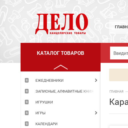
ГРАМОТЫ,ДИПЛОМЫ,РАСПИСАНИЯ УРОКОВ
ГРИФЕЛИ
ГУАШЬ
ГЛАВН
ДЕРЖАТЕЛИ Д/БУМАГИ.ДЕМО-СИСТЕМЫ
ДНЕВНИКИ
КАТАЛОГ ТОВАРОВ
ДОСКИ И АКСЕССУАРЫ К НИМ
ДЫРОКОЛЫ
ЕЖЕДНЕВНИКИ
ЗАПИСНЫЕ, АЛФАВИТНЫЕ КНИЖКИ
ГЛАВНАЯ
Кара
ИГРУШКИ
ИГРЫ
КАЛЕНДАРИ