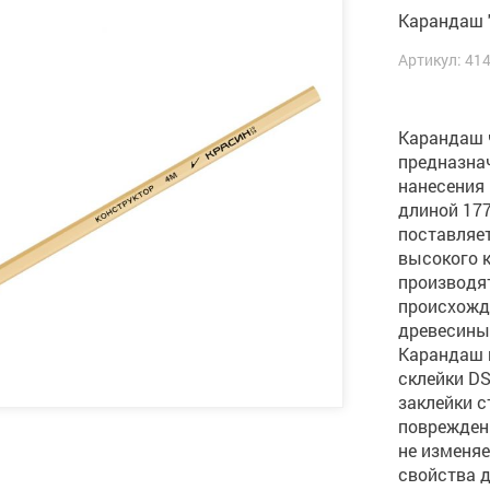
Карандаш "
Артикул: 41
Карандаш 
предназнач
нанесения 
длиной 177
поставляе
высокого к
производя
происхожд
древесины
Карандаш 
склейки DS
заклейки с
повреждени
не изменяе
свойства д