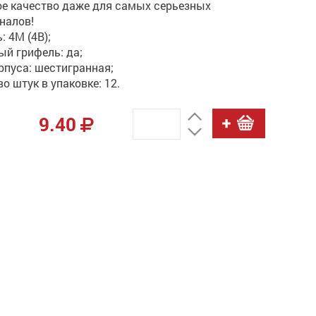
ое качество даже для самых серьезных
налов!
: 4М (4B);
ый грифель: да;
рпуса: шестигранная;
во штук в упаковке: 12.
9.40