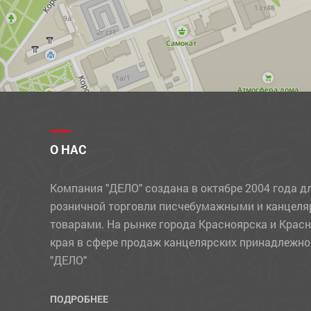
ПРОЧИЕ ТОВАРЫ
РАЗДЕЛИТЕЛИ
РАСКРАСКИ, АППЛИКАЦИИ
РУЧКИ
РЮКЗАКИ
СВЕЧИ
О НАС
СКОТЧ
Компания "ДЕЛО" создана в октябре 2004 года д
СКРЕПКИ, КНОПКИ, ЗАЖИМЫ
розничной торговли писчебумажными и канцел
СТЕПЛЕРЫ, СКОБЫ, АНТИСТЕПЛЕРЫ
товарами. На рынке города Красноярска и Крас
края в сфере продаж канцелярских принадлежно
СТЕРЖНИ
"ДЕЛО"
СУВЕНИРЫ
СУМКИ
ПОДРОБНЕЕ