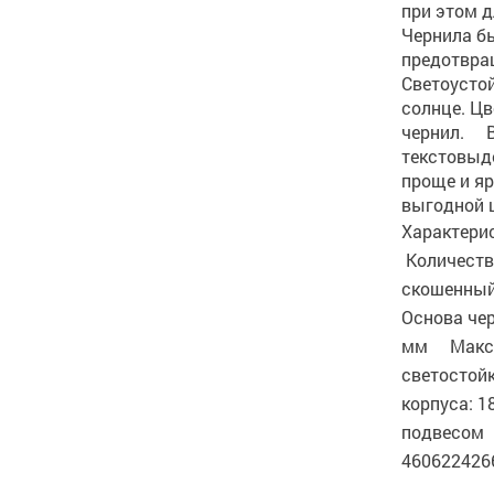
при этом д
Чернила б
предотвра
Светоусто
солнце. Цв
чернил. В
текстовыд
проще и я
выгодной ц
Характери
Количеств
скошенный
Основа че
мм Макс. 
светостой
корпуса: 1
подвесом Р
4606224