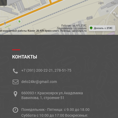
Работает на API 2ГИС
Лицензионное соглашение
Доехать с 2ГИС
ля корректной работы Raster JS API нужен ключ. Помощь: api@2gis.ru
КОНТАКТЫ
+7 (391) 200-22-21, 278-51-75
delo24kr@gmail.com
660093 г.Красноярск ул.Академика
Вавилова, 1, строение 51
Понедельник - Пятница: с 9.00 до 18.00
Cуббота с 10:00 до 17:00 Воскресенье: