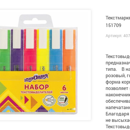
Текстмарке
151709
Артикул: 40
Текстовыд
предназна
типа. В на
розовый, г
форма корп
позволяет 
наконечник
обеспечива
напечатан
Благодаря
не высыхае
Текстовыд