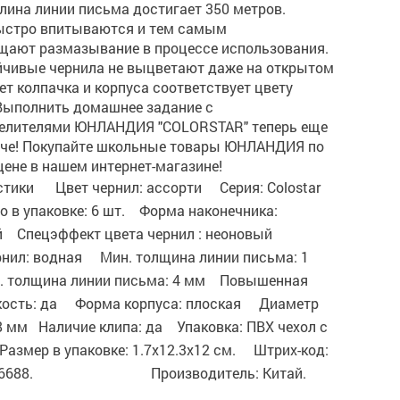
лина линии письма достигает 350 метров.
ыстро впитываются и тем самым
щают размазывание в процессе использования.
йчивые чернила не выцветают даже на открытом
ет колпачка и корпуса соответствует цвету
ыполнить домашнее задание с
елителями ЮНЛАНДИЯ "COLORSTAR" теперь еще
рче! Покупайте школьные товары ЮНЛАНДИЯ по
ене в нашем интернет-магазине!
стики Цвет чернил: ассорти Серия: Colostar
о в упаковке: 6 шт. Форма наконечника:
 Спецэффект цвета чернил : неоновый
рнил: водная Мин. толщина линии письма: 1
толщина линии письма: 4 мм Повышенная
кость: да Форма корпуса: плоская Диаметр
8 мм Наличие клипа: да Упаковка: ПВХ чехол с
азмер в упаковке: 1.7x12.3x12 см. Штрих-код:
266688. Производитель: Китай.