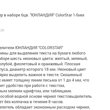
р в наборе 6цв. "ЮНЛАНДИЯ" ColorStar 1-5мм
726
елители ЮНЛАНДИЯ "COLORSTAR"
чены для выделения текста на бумаге любого
боре шесть неоновых цвета: желтый, зеленый,
олубой, фиолетовый и оранжевый. Плоская
уса, диаметр которого 18 мм. Неоновый цвет
ярко выделить важное в тексте. Скошенный
 имеет толщину линии письма от 1 до 4 мм, что
ет удобство при работе с текстом,
ным мелким шрифтом, или таблицами.
 особой водной основе чернил текстовыделитель
т без колпачка в течение 8 часов.
елитель обладает экономным расходом чернил,