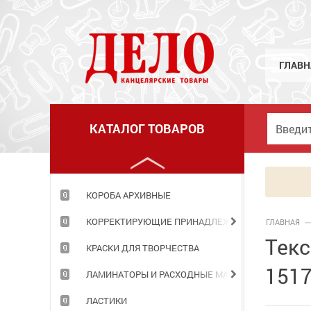
КЛЕЙ
КНИГИ ДЛЯ ЗАПИСЕЙ
КНИЖКИ ДЕТСКИЕ
ГЛАВН
КОЖГАЛАНТЕРЕЯ
КОМПЬЮТЕРНЫЕ ПРИНАДЛЕЖНОСТИ
КАТАЛОГ ТОВАРОВ
КОНСТРУКТОРЫ
КОРЗИНЫ ОФИСНЫЕ
КОРОБА АРХИВНЫЕ
КОРРЕКТИРУЮЩИЕ ПРИНАДЛЕЖНОСТИ
ГЛАВНАЯ
Текс
КРАСКИ ДЛЯ ТВОРЧЕСТВА
151
ЛАМИНАТОРЫ И РАСХОДНЫЕ МАТЕРИАЛЫ
ЛАСТИКИ