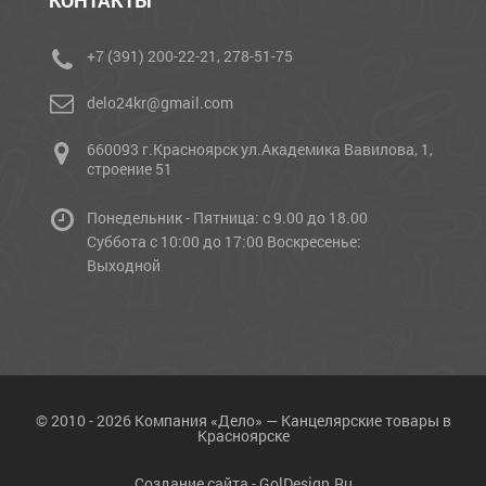
КОНТАКТЫ
+7 (391) 200-22-21, 278-51-75
delo24kr@gmail.com
660093 г.Красноярск ул.Академика Вавилова, 1,
строение 51
Понедельник - Пятница: с 9.00 до 18.00
Cуббота с 10:00 до 17:00 Воскресенье:
Выходной
© 2010 - 2026 Компания «Дело» — Канцелярские товары в
Красноярске
Создание сайта -
GolDesign.Ru