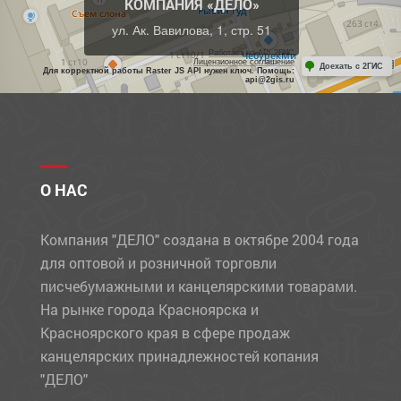
КОМПАНИЯ «ДЕЛО»
ул. Ак. Вавилова, 1, стр. 51
Работает на API 2ГИС
Лицензионное соглашение
Доехать с 2ГИС
Для корректной работы Raster JS API нужен ключ. Помощь:
api@2gis.ru
О НАС
Компания "ДЕЛО" создана в октябре 2004 года
для оптовой и розничной торговли
писчебумажными и канцелярскими товарами.
На рынке города Красноярска и
Красноярского края в сфере продаж
канцелярских принадлежностей копания
"ДЕЛО"