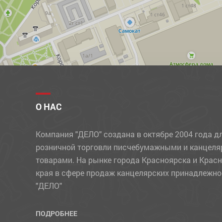
ПРОЧИЕ ТОВАРЫ
РАЗДЕЛИТЕЛИ
РАСКРАСКИ, АППЛИКАЦИИ
РУЧКИ
РЮКЗАКИ
СВЕЧИ
О НАС
СКОТЧ
Компания "ДЕЛО" создана в октябре 2004 года д
СКРЕПКИ, КНОПКИ, ЗАЖИМЫ
розничной торговли писчебумажными и канцел
СТЕПЛЕРЫ, СКОБЫ, АНТИСТЕПЛЕРЫ
товарами. На рынке города Красноярска и Крас
края в сфере продаж канцелярских принадлежно
СТЕРЖНИ
"ДЕЛО"
СУВЕНИРЫ
СУМКИ
ПОДРОБНЕЕ