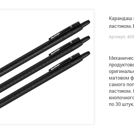
Карандаш м
ластиком, 
Артикул: 40
Механичес
продуктово
оригинальн
матовом ф
самого по
ластиком.
кнопочного
по 30 штук