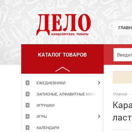
ГРАМОТЫ,ДИПЛОМЫ,РАСПИСАНИЯ УРОКОВ
ГРИФЕЛИ
ГУАШЬ
ГЛАВН
ДЕРЖАТЕЛИ Д/БУМАГИ.ДЕМО-СИСТЕМЫ
ДНЕВНИКИ
КАТАЛОГ ТОВАРОВ
ДОСКИ И АКСЕССУАРЫ К НИМ
ДЫРОКОЛЫ
ЕЖЕДНЕВНИКИ
ЗАПИСНЫЕ, АЛФАВИТНЫЕ КНИЖКИ
ГЛАВНАЯ
Кара
ИГРУШКИ
ласт
ИГРЫ
КАЛЕНДАРИ