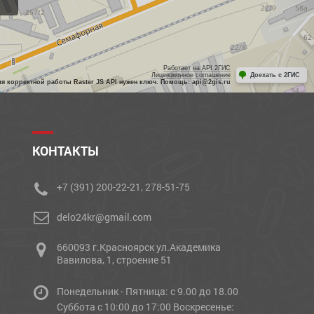
Работает на API 2ГИС
Лицензионное соглашение
Доехать с 2ГИС
ля корректной работы Raster JS API нужен ключ. Помощь: api@2gis.ru
КОНТАКТЫ
+7 (391) 200-22-21, 278-51-75
delo24kr@gmail.com
660093 г.Красноярск ул.Академика
Вавилова, 1, строение 51
Понедельник - Пятница: с 9.00 до 18.00
Cуббота с 10:00 до 17:00 Воскресенье: