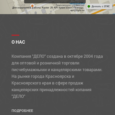
Работает на API 2ГИС
Лицензионное соглашение
Доехать с 2ГИС
Для корректной работы Raster JS API нужен ключ. Помощь:
api@2gis.ru
О НАС
Компания "ДЕЛО" создана в октябре 2004 года
для оптовой и розничной торговли
писчебумажными и канцелярскими товарами.
На рынке города Красноярска и
Красноярского края в сфере продаж
канцелярских принадлежностей копания
"ДЕЛО"
ПОДРОБНЕЕ