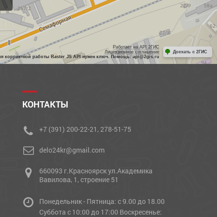
Работает на API 2ГИС
Лицензионное соглашение
Доехать с 2ГИС
ля корректной работы Raster JS API нужен ключ. Помощь: api@2gis.ru
КОНТАКТЫ
+7 (391) 200-22-21, 278-51-75
delo24kr@gmail.com
660093 г.Красноярск ул.Академика
Вавилова, 1, строение 51
Понедельник - Пятница: с 9.00 до 18.00
Cуббота с 10:00 до 17:00 Воскресенье: