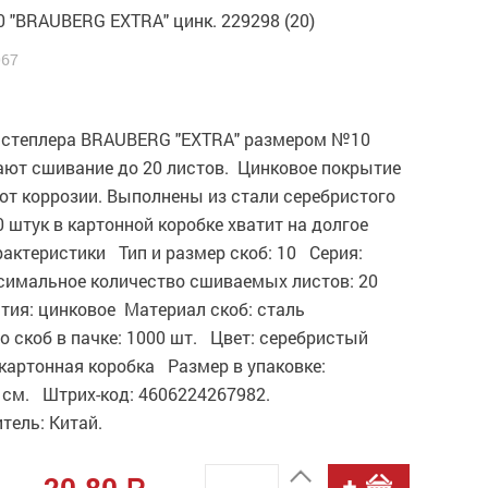
 "BRAUBERG EXTRA" цинк. 229298 (20)
067
 степлера BRAUBERG "EXTRA" размером №10
ают сшивание до 20 листов. Цинковое покрытие
от коррозии. Выполнены из стали серебристого
0 штук в картонной коробке хватит на долгое
актеристики Тип и размер скоб: 10 Серия:
симальное количество сшиваемых листов: 20
тия: цинковое Материал скоб: сталь
 скоб в пачке: 1000 шт. Цвет: серебристый
картонная коробка Размер в упаковке:
7 см. Штрих-код: 4606224267982.
тель: Китай.
20.80