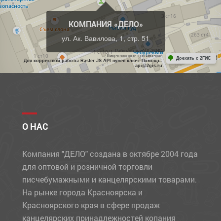
КОМПАНИЯ «ДЕЛО»
ул. Ак. Вавилова, 1, стр. 51
Работает на API 2ГИС
Лицензионное соглашение
Доехать с 2ГИС
Для корректной работы Raster JS API нужен ключ. Помощь:
api@2gis.ru
О НАС
Компания "ДЕЛО" создана в октябре 2004 года
для оптовой и розничной торговли
писчебумажными и канцелярскими товарами.
На рынке города Красноярска и
Красноярского края в сфере продаж
канцелярских принадлежностей копания