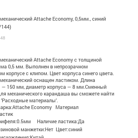
еханический Attache Economy, 0,5мм., синий
/144)
548
механический Attache Economy с толщиной
ма 0,5 мм. Выполнен в непрозрачном
м корпусе с клипом. Цвет корпуса синего цвета.
механический оснащен ластиком. Длина
 — 150 мм, диаметр корпуса — 8 мм.Сменный
для механического карандаша вы сможете найти
 ’Расходные материалы’.
арка:
Attache Economy
Материал
астик
рифеля:0.5мм Наличие ластика:Да
езиновой манжетки:Нет Цвет:синий
оисхождения:Китай