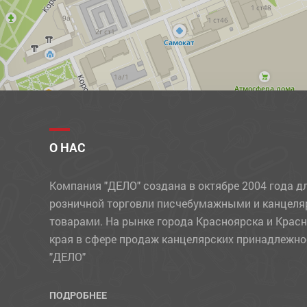
ПРОЧИЕ ТОВАРЫ
РАЗДЕЛИТЕЛИ
РАСКРАСКИ, АППЛИКАЦИИ
РУЧКИ
РЮКЗАКИ
СВЕЧИ
О НАС
СКОТЧ
Компания "ДЕЛО" создана в октябре 2004 года д
СКРЕПКИ, КНОПКИ, ЗАЖИМЫ
розничной торговли писчебумажными и канцел
СТЕПЛЕРЫ, СКОБЫ, АНТИСТЕПЛЕРЫ
товарами. На рынке города Красноярска и Крас
края в сфере продаж канцелярских принадлежно
СТЕРЖНИ
"ДЕЛО"
СУВЕНИРЫ
СУМКИ
ПОДРОБНЕЕ