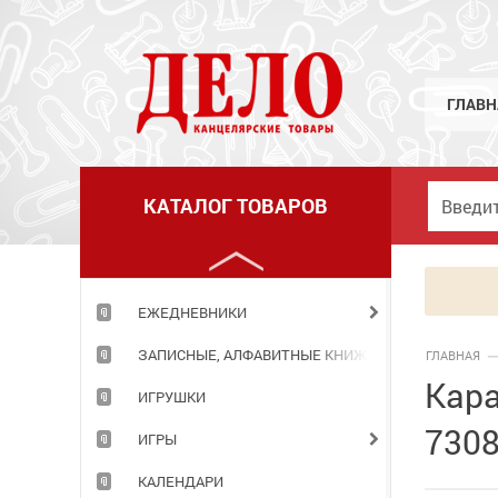
ГРАМОТЫ,ДИПЛОМЫ,РАСПИСАНИЯ УРОКОВ
ГРИФЕЛИ
ГУАШЬ
ГЛАВН
ДЕРЖАТЕЛИ Д/БУМАГИ.ДЕМО-СИСТЕМЫ
ДНЕВНИКИ
КАТАЛОГ ТОВАРОВ
ДОСКИ И АКСЕССУАРЫ К НИМ
ДЫРОКОЛЫ
ЕЖЕДНЕВНИКИ
ЗАПИСНЫЕ, АЛФАВИТНЫЕ КНИЖКИ
ГЛАВНАЯ
Кара
ИГРУШКИ
7308
ИГРЫ
КАЛЕНДАРИ