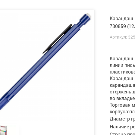
Карандаш м
730859 (12
Артикул: 32
Карандаш 
линии пись
пластиково
Карандаш 
карандаша
стержень 
во вкладке
Торговая м
корпуса:пл
Диаметр г
Наличие р
Страна пр