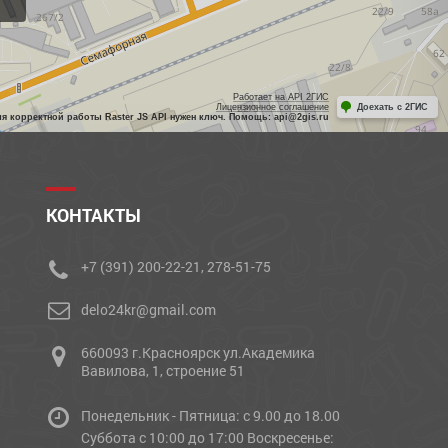
Работает на API 2ГИС
Лицензионное соглашение
Доехать с 2ГИС
ля корректной работы Raster JS API нужен ключ. Помощь: api@2gis.ru
КОНТАКТЫ
+7 (391) 200-22-21, 278-51-75
delo24kr@gmail.com
660093 г.Красноярск ул.Академика
Вавилова, 1, строение 51
Понедельник - Пятница: с 9.00 до 18.00
Cуббота с 10:00 до 17:00 Воскресенье: