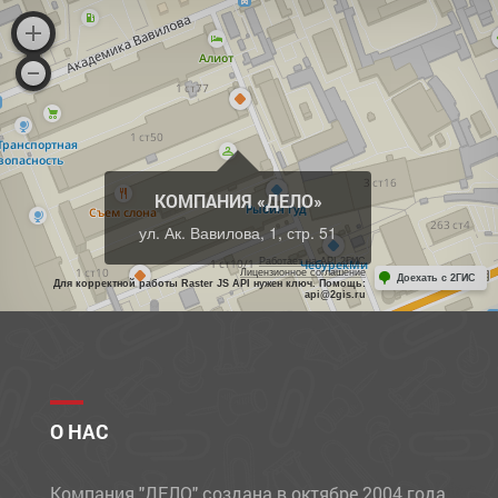
КОМПАНИЯ «ДЕЛО»
ул. Ак. Вавилова, 1, стр. 51
Работает на API 2ГИС
Лицензионное соглашение
Доехать с 2ГИС
Для корректной работы Raster JS API нужен ключ. Помощь:
api@2gis.ru
О НАС
Компания "ДЕЛО" создана в октябре 2004 года