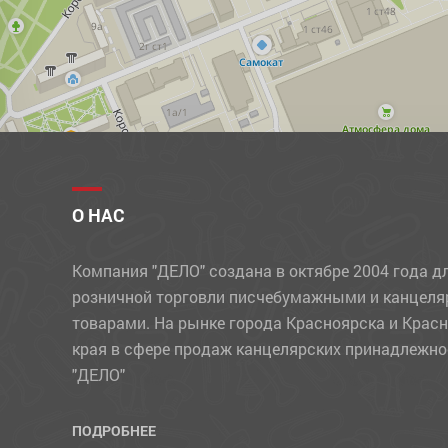
МЕЛКИ
МЕЛКИЕ КАНЦЕЛЯРСКИЕ ПРИНАДЛЕЖНОСТИ
НАБОРЫ ДЕТСКИЕ
НАБОРЫ ОФИСНЫЕ
НАКЛЕЙКИ
НОВОГОДНИЕ ТОВАРЫ
О НАС
НОЖИ
Компания "ДЕЛО" создана в октябре 2004 года д
НОЖНИЦЫ
розничной торговли писчебумажными и канцел
ОБЛОЖКИ
товарами. На рынке города Красноярска и Крас
края в сфере продаж канцелярских принадлежно
ОТКРЫТКИ
"ДЕЛО"
ПАКЕТЫ
ПАПКИ
ПОДРОБНЕЕ