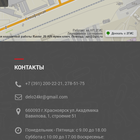
Работает на API 2ГИС
Лицензионное соглашение
Доехать с 2ГИС
ля корректной работы Raster JS API нужен ключ. Помощь: api@2gis.ru
КОНТАКТЫ
+7 (391) 200-22-21, 278-51-75
delo24kr@gmail.com
660093 г.Красноярск ул.Академика
Вавилова, 1, строение 51
Понедельник - Пятница: с 9.00 до 18.00
Cуббота с 10:00 до 17:00 Воскресенье: