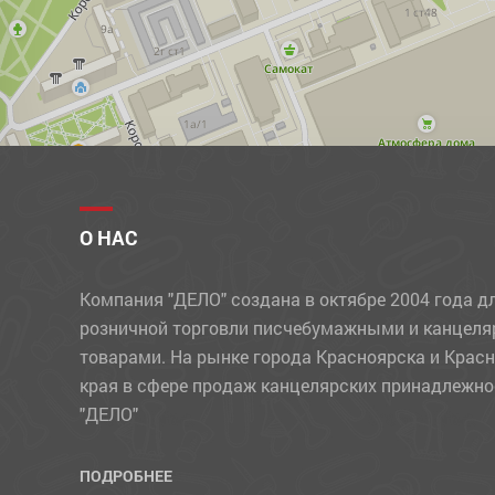
МЕЛКИ
МЕЛКИЕ КАНЦЕЛЯРСКИЕ ПРИНАДЛЕЖНОСТИ
НАБОРЫ ДЕТСКИЕ
НАБОРЫ ОФИСНЫЕ
НАКЛЕЙКИ
НОВОГОДНИЕ ТОВАРЫ
О НАС
НОЖИ
Компания "ДЕЛО" создана в октябре 2004 года д
НОЖНИЦЫ
розничной торговли писчебумажными и канцел
ОБЛОЖКИ
товарами. На рынке города Красноярска и Крас
края в сфере продаж канцелярских принадлежно
ОТКРЫТКИ
"ДЕЛО"
ПАКЕТЫ
ПАПКИ
ПОДРОБНЕЕ