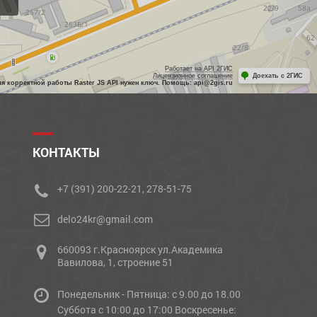
Работает на API 2ГИС
Лицензионное соглашение
Доехать с 2ГИС
ля корректной работы Raster JS API нужен ключ. Помощь: api@2gis.ru
КОНТАКТЫ
+7 (391) 200-22-21, 278-51-75
delo24kr@gmail.com
660093 г.Красноярск ул.Академика
Вавилова, 1, строение 51
Понедельник - Пятница: с 9.00 до 18.00
Cуббота с 10:00 до 17:00 Воскресенье: