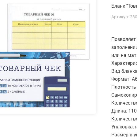
Бланк "Тов
Артикул: 23
Позволяет
заполнени
или на мат
Характери
Вид бланка
Формат: А
Плотность 
Самокопир
Количество
Длина: 11
Количество
Упаковка: 
Размер в у