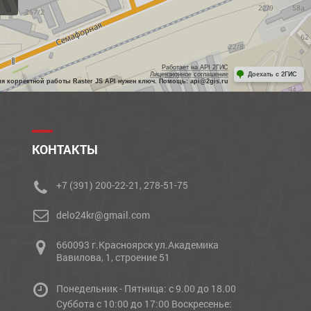
Работает на API 2ГИС
Лицензионное соглашение
Доехать с 2ГИС
ля корректной работы Raster JS API нужен ключ. Помощь: api@2gis.ru
КОНТАКТЫ
+7 (391) 200-22-21, 278-51-75
delo24kr@gmail.com
660093 г.Красноярск ул.Академика
Вавилова, 1, строение 51
Понедельник - Пятница: с 9.00 до 18.00
Cуббота с 10:00 до 17:00 Воскресенье: