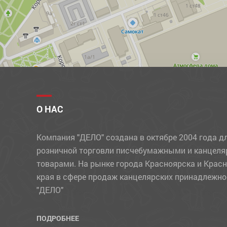
МЕЛКИ
МЕЛКИЕ КАНЦЕЛЯРСКИЕ ПРИНАДЛЕЖНОСТИ
НАБОРЫ ДЕТСКИЕ
НАБОРЫ ОФИСНЫЕ
НАКЛЕЙКИ
НОВОГОДНИЕ ТОВАРЫ
О НАС
НОЖИ
Компания "ДЕЛО" создана в октябре 2004 года д
НОЖНИЦЫ
розничной торговли писчебумажными и канцел
ОБЛОЖКИ
товарами. На рынке города Красноярска и Крас
края в сфере продаж канцелярских принадлежно
ОТКРЫТКИ
"ДЕЛО"
ПАКЕТЫ
ПАПКИ
ПОДРОБНЕЕ