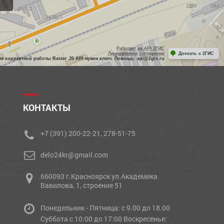
Работает на API 2ГИС
Лицензионное соглашение
Доехать с 2ГИС
ля корректной работы Raster JS API нужен ключ. Помощь: api@2gis.ru
КОНТАКТЫ
+7 (391) 200-22-21, 278-51-75
delo24kr@gmail.com
660093 г.Красноярск ул.Академика
Вавилова, 1, строение 51
Понедельник - Пятница: с 9.00 до 18.00
Cуббота с 10:00 до 17:00 Воскресенье: