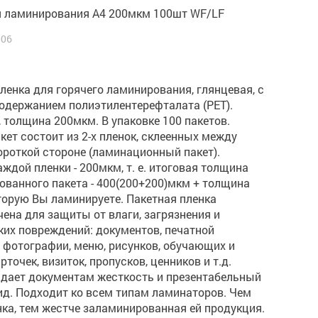
я ламинирования А4 200мкм 100шт WF/LF
006
ленка для горячего ламинирования, глянцевая, с
одержанием полиэтилентерефталата (PET).
 толщина 200мкм. В упаковке 100 пакетов.
ет состоит из 2-х пленок, склеенных между
ороткой стороне (ламинационный пакет).
ждой пленки - 200мкм, т. е. итоговая толщина
ванного пакета - 400(200+200)мкм + толщина
торую Вы ламинируете. Пакетная пленка
ена для защиты от влаги, загрязнения и
их повреждений: документов, печатной
 фотографии, меню, рисунков, обучающих и
рточек, визиток, пропусков, ценников и т.д.
идает документам жесткость и презентабельный
ид. Подходит ко всем типам ламинаторов. Чем
ка, тем жестче заламинированная ей продукция.