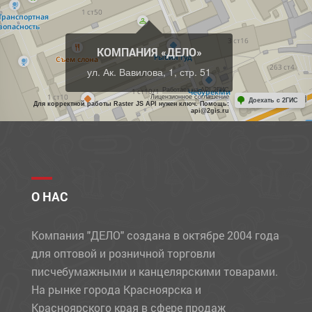
КОМПАНИЯ «ДЕЛО»
ул. Ак. Вавилова, 1, стр. 51
Работает на API 2ГИС
Лицензионное соглашение
Доехать с 2ГИС
Для корректной работы Raster JS API нужен ключ. Помощь:
api@2gis.ru
О НАС
Компания "ДЕЛО" создана в октябре 2004 года
для оптовой и розничной торговли
писчебумажными и канцелярскими товарами.
На рынке города Красноярска и
Красноярского края в сфере продаж