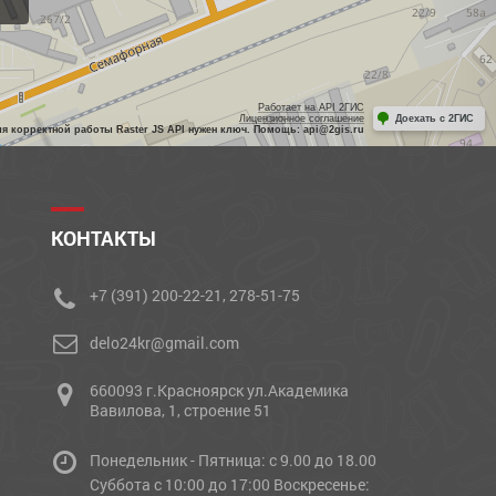
Работает на API 2ГИС
Лицензионное соглашение
Доехать с 2ГИС
ля корректной работы Raster JS API нужен ключ. Помощь: api@2gis.ru
КОНТАКТЫ
+7 (391) 200-22-21, 278-51-75
delo24kr@gmail.com
660093 г.Красноярск ул.Академика
Вавилова, 1, строение 51
Понедельник - Пятница: с 9.00 до 18.00
Cуббота с 10:00 до 17:00 Воскресенье: