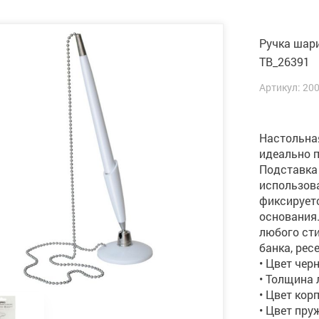
Ручка шари
TB_26391
Артикул: 20
Настольная
идеально 
Подставка
использова
фиксирует
основания.
любого сти
банка, рес
• Цвет черн
• Толщина 
• Цвет кор
• Цвет пру