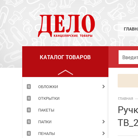
МЕЛКИЕ КАНЦЕЛЯРСКИЕ ПРИНАДЛЕЖНОСТИ
НАБОРЫ ДЕТСКИЕ
НАБОРЫ ОФИСНЫЕ
ГЛАВН
НАКЛЕЙКИ
НОВОГОДНИЕ ТОВАРЫ
КАТАЛОГ ТОВАРОВ
НОЖИ
НОЖНИЦЫ
ОБЛОЖКИ
ОТКРЫТКИ
ГЛАВНАЯ
Ручк
ПАКЕТЫ
TB_
ПАПКИ
ПЕНАЛЫ