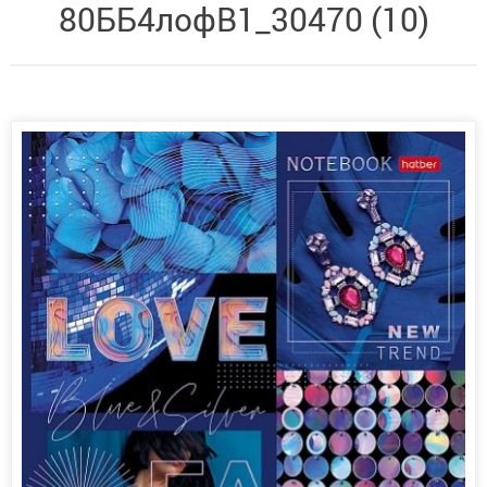
80ББ4лофВ1_30470 (10)