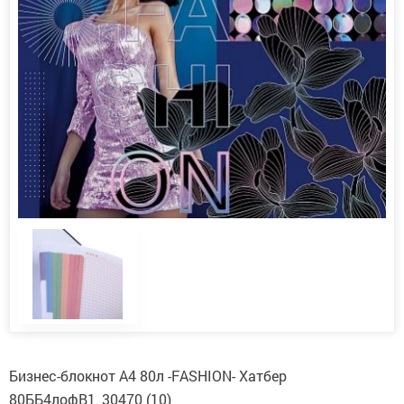
Бизнес-блокнот А4 80л -FASHION- Хатбер
80ББ4лофВ1_30470 (10)