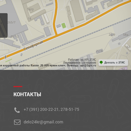
Работает на API 2ГИС
Лицензионное соглашение
Доехать с 2ГИС
ля корректной работы Raster JS API нужен ключ. Помощь: api@2gis.ru
КОНТАКТЫ
+7 (391) 200-22-21, 278-51-75
delo24kr@gmail.com