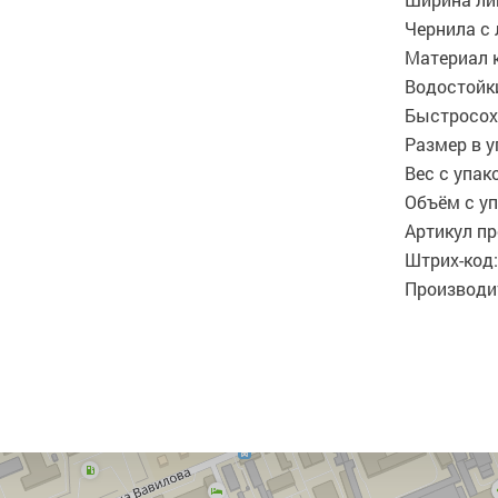
Чернила с
Материал 
Водостой
Быстросох
Размер в у
Вес с упако
Объём с уп
Артикул пр
Штрих-код:
Производит