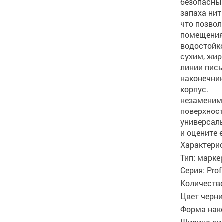
безопасны
запаха нит
что позво
помещениях
водостойк
сухим, жи
линии пис
наконечни
корпус. 
незаменим
поверхност
универсал
и оцените 
Характери
Тип: марке
Серия: Prof
Количество
Цвет черн
Форма нак
Ширина ли