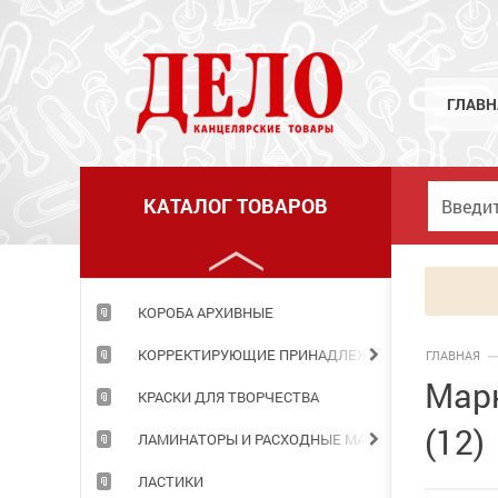
КЛЕЙ
КНИГИ ДЛЯ ЗАПИСЕЙ
КНИЖКИ ДЕТСКИЕ
ГЛАВН
КОЖГАЛАНТЕРЕЯ
КОМПЬЮТЕРНЫЕ ПРИНАДЛЕЖНОСТИ
КАТАЛОГ ТОВАРОВ
КОНСТРУКТОРЫ
КОРЗИНЫ ОФИСНЫЕ
КОРОБА АРХИВНЫЕ
КОРРЕКТИРУЮЩИЕ ПРИНАДЛЕЖНОСТИ
ГЛАВНАЯ
Марк
КРАСКИ ДЛЯ ТВОРЧЕСТВА
(12)
ЛАМИНАТОРЫ И РАСХОДНЫЕ МАТЕРИАЛЫ
ЛАСТИКИ