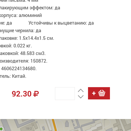
 лакирующим эффектом: да
корпуса: алюминий
кие: да Устойчивы к выцветанию: да
нущие чернила: да
паковке: 1.5x14.4x1.5 см.
вкой: 0.022 кг.
аковкой: 48.583 см3.
оизводителя: 150872.
 4606224134680.
ель: Китай.
92.30