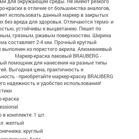
ми для окружающей среды. Не имеют резкого
ро-краски в отличие от большинства аналогов,
ляет использовать данный маркер в закрытых
 без вреда для здоровья. Отличаются термо- и
остью, устойчивы к выцветанию. Пишет по
рным, грязным, ржавым поверхностям. Ширина
ьма составляет 2-4 мм. Прочный круглый
к выполнен из пористого акрила. Алюминиевый
Маркер-краска лаковый BRAUBERG -
ый помощник для нанесения на разные типы
ей. Выгодная цена, практичность и
ьность - приобретайте маркер-краску BRAUBERG
его надежность и удобство использования!
стики
р-краска
essional
 в комплекте: 1 шт.
ил: желтый
онечника: круглый
нии письма: 4 мм