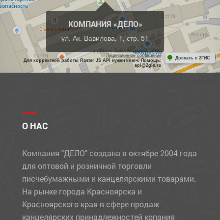
КОМПАНИЯ «ДЕЛО»
ул. Ак. Вавилова, 1, стр. 51
Работает на API 2ГИС
Лицензионное соглашение
Доехать с 2ГИС
Для корректной работы Raster JS API нужен ключ. Помощь:
api@2gis.ru
О НАС
Компания "ДЕЛО" создана в октябре 2004 года
для оптовой и розничной торговли
писчебумажными и канцелярскими товарами.
На рынке города Красноярска и
Красноярского края в сфере продаж
канцелярских принадлежностей копания