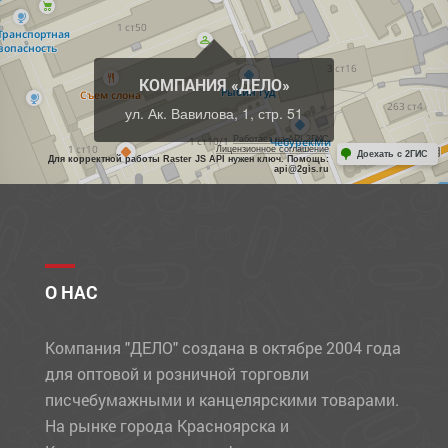
КОМПАНИЯ «ДЕЛО»
ул. Ак. Вавилова, 1, стр. 51
Работает на API 2ГИС
Лицензионное соглашение
Доехать с 2ГИС
Для корректной работы Raster JS API нужен ключ. Помощь:
api@2gis.ru
О НАС
Компания "ДЕЛО" создана в октябре 2004 года
для оптовой и розничной торговли
писчебумажными и канцелярскими товарами.
На рынке города Красноярска и