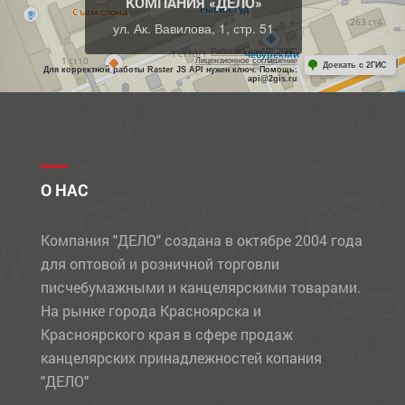
КОМПАНИЯ «ДЕЛО»
ул. Ак. Вавилова, 1, стр. 51
Работает на API 2ГИС
Лицензионное соглашение
Доехать с 2ГИС
Для корректной работы Raster JS API нужен ключ. Помощь:
api@2gis.ru
О НАС
Компания "ДЕЛО" создана в октябре 2004 года
для оптовой и розничной торговли
писчебумажными и канцелярскими товарами.
На рынке города Красноярска и
Красноярского края в сфере продаж
канцелярских принадлежностей копания
"ДЕЛО"