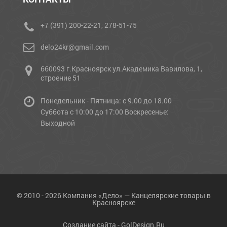
+7 (391) 200-22-21, 278-51-75
delo24kr@gmail.com
660093 г.Красноярск ул.Академика Вавилова, 1,
строение 51
Понедельник - Пятница: с 9.00 до 18.00
Cуббота с 10:00 до 17:00 Воскресенье:
Выходной
© 2010 - 2026 Компания «Дело» — Канцелярские товары в
Красноярске
Создание сайта -
GolDesign.Ru