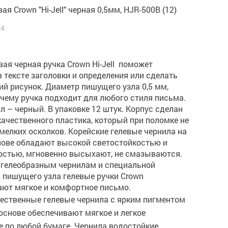
ая Crown "Hi-Jell" черная 0,5мм, HJR-500B (12)
44
вая черная ручка Crown Hi-Jell поможет
 тексте заголовки и определения или сделать
й рисунок. Диаметр пишущего узла 0,5 мм,
чему ручка подходит для любого стиля письма.
л – черный. В упаковке 12 штук. Корпус сделан
ачественного пластика, который при поломке не
мелких осколков. Корейские гелевые чернила на
нове обладают высокой светостойкостью и
остью, мгновенно высыхают, не смазываются.
 гелеобразным чернилам и специальной
 пишущего узла гелевые ручки Crown
ают мягкое и комфортное письмо.
ественные гелевые чернила с ярким пигментом
основе обеспечивают мягкое и легкое
 по любой бумаге. Чернила водостойкие,