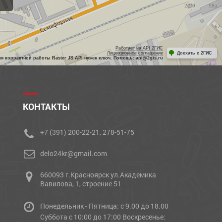
Работает на API 2ГИС
Лицензионное соглашение
Доехать с 2ГИС
ля корректной работы Raster JS API нужен ключ. Помощь: api@2gis.ru
КОНТАКТЫ
+7 (391) 200-22-21, 278-51-75
delo24kr@gmail.com
660093 г.Красноярск ул.Академика
Вавилова, 1, строение 51
Понедельник - Пятница: с 9.00 до 18.00
Cуббота с 10:00 до 17:00 Воскресенье: