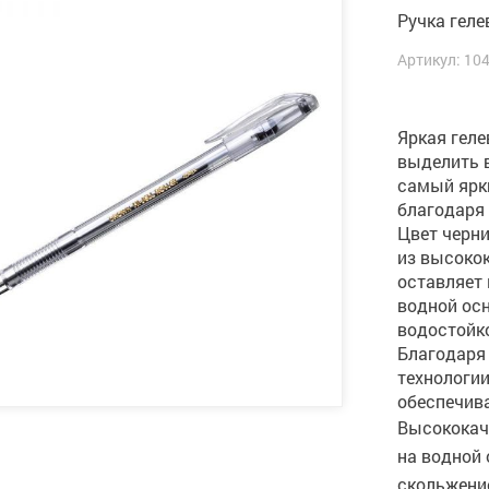
Ручка гелев
Артикул: 10
Яркая геле
выделить в
самый ярки
благодаря 
Цвет черни
из высокок
оставляет 
водной ос
водостойк
Благодаря
технологии
обеспечив
Высококач
на водной 
скольжение