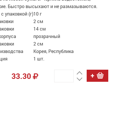
кие. Быстро высыхают и не размазываются.
 с упаковкой (г)
10 г
аковки
2 см
аковки
14 см
корпуса
прозрачный
аковки
2 см
оизводства
Корея, Республика
ция
1 шт.
33.30