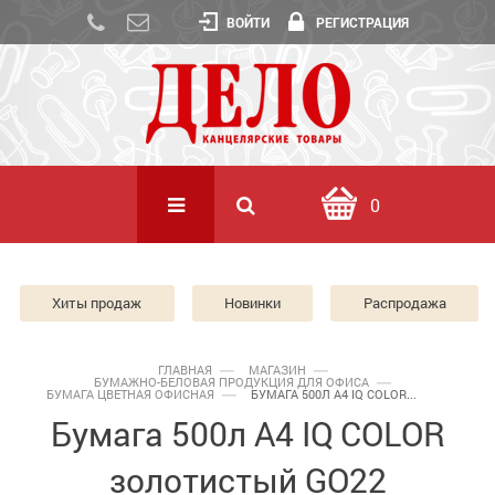
ВОЙТИ
РЕГИСТРАЦИЯ
0
Хиты продаж
Новинки
Распродажа
ГЛАВНАЯ
МАГАЗИН
БУМАЖНО-БЕЛОВАЯ ПРОДУКЦИЯ ДЛЯ ОФИСА
БУМАГА ЦВЕТНАЯ ОФИСНАЯ
БУМАГА 500Л А4 IQ COLOR...
Бумага 500л А4 IQ COLOR
золотистый GO22