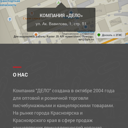
КОМПАНИЯ «ДЕЛО»
ул. Ак. Вавилова, 1, стр. 51
Работает на API 2ГИС
Лицензионное соглашение
Доехать с 2ГИС
Для корректной работы Raster JS API нужен ключ. Помощь:
api@2gis.ru
О НАС
Компания "ДЕЛО" создана в октябре 2004 года
для оптовой и розничной торговли
писчебумажными и канцелярскими товарами.
На рынке города Красноярска и
Красноярского края в сфере продаж
канцелярских принадлежностей копания